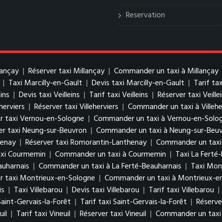
Reservation
lançay
|
Réserver taxi Millançay
|
Commander un taxi à Millançay
|
Taxi Marcilly-en-Gault
|
Devis taxi Marcilly-en-Gault
|
Tarif ta
eins
|
Devis taxi Veilleins
|
Tarif taxi Veilleins
|
Réserver taxi Veille
eherviers
|
Réserver taxi Villeherviers
|
Commander un taxi à Villehe
r taxi Vernou-en-Sologne
|
Commander un taxi à Vernou-en-Solo
er taxi Neung-sur-Beuvron
|
Commander un taxi à Neung-sur-Beu
henay
|
Réserver taxi Romorantin-Lanthenay
|
Commander un taxi
axi Courmemin
|
Commander un taxi à Courmemin
|
Taxi La Ferté
auharnais
|
Commander un taxi à La Ferté-Beauharnais
|
Taxi Mon
r taxi Montrieux-en-Sologne
|
Commander un taxi à Montrieux-e
is
|
Taxi Villebarou
|
Devis taxi Villebarou
|
Tarif taxi Villebarou
|
Saint-Gervais-la-Forêt
|
Tarif taxi Saint-Gervais-la-Forêt
|
Réserve
uil
|
Tarif taxi Vineuil
|
Réserver taxi Vineuil
|
Commander un taxi 