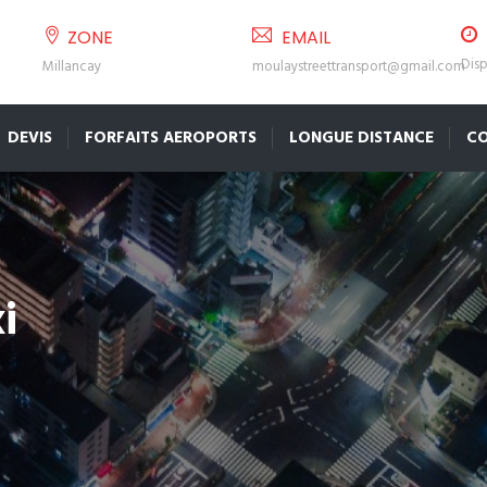
ZONE
EMAIL
Disp
Millancay
moulaystreettransport@gmail.com
DEVIS
FORFAITS AEROPORTS
LONGUE DISTANCE
C
i