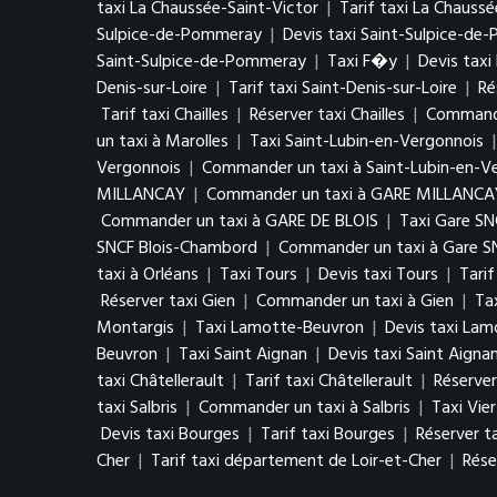
taxi La Chaussée-Saint-Victor
|
Tarif taxi La Chaussé
Sulpice-de-Pommeray
|
Devis taxi Saint-Sulpice-d
Saint-Sulpice-de-Pommeray
|
Taxi F�y
|
Devis tax
Denis-sur-Loire
|
Tarif taxi Saint-Denis-sur-Loire
|
Ré
Tarif taxi Chailles
|
Réserver taxi Chailles
|
Commander
un taxi à Marolles
|
Taxi Saint-Lubin-en-Vergonnois
Vergonnois
|
Commander un taxi à Saint-Lubin-en-V
MILLANCAY
|
Commander un taxi à GARE MILLANCA
Commander un taxi à GARE DE BLOIS
|
Taxi Gare S
SNCF Blois-Chambord
|
Commander un taxi à Gare S
taxi à Orléans
|
Taxi Tours
|
Devis taxi Tours
|
Tarif
Réserver taxi Gien
|
Commander un taxi à Gien
|
Ta
Montargis
|
Taxi Lamotte-Beuvron
|
Devis taxi La
Beuvron
|
Taxi Saint Aignan
|
Devis taxi Saint Aigna
taxi Châtellerault
|
Tarif taxi Châtellerault
|
Réserver
taxi Salbris
|
Commander un taxi à Salbris
|
Taxi Vie
Devis taxi Bourges
|
Tarif taxi Bourges
|
Réserver t
Cher
|
Tarif taxi département de Loir-et-Cher
|
Rése