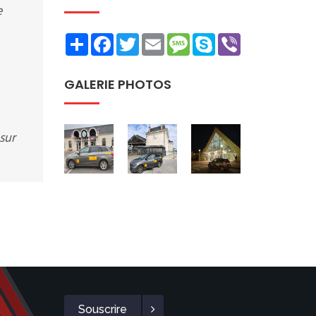
e
Share
Facebook
Twitter
Email
Message
Skype
Viber
GALERIE PHOTOS
sur
Souscrire