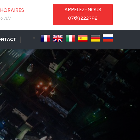
APPELEZ-NOUS
HORAIRES
0769222392
o 7J/7
ONTACT