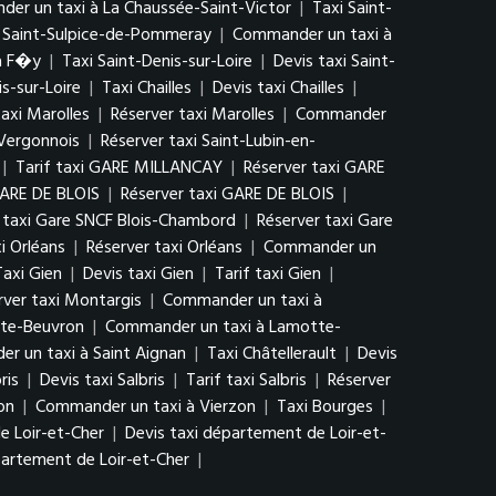
er un taxi à La Chaussée-Saint-Victor
|
Taxi Saint-
i Saint-Sulpice-de-Pommeray
|
Commander un taxi à
à F�y
|
Taxi Saint-Denis-sur-Loire
|
Devis taxi Saint-
s-sur-Loire
|
Taxi Chailles
|
Devis taxi Chailles
|
taxi Marolles
|
Réserver taxi Marolles
|
Commander
-Vergonnois
|
Réserver taxi Saint-Lubin-en-
|
Tarif taxi GARE MILLANCAY
|
Réserver taxi GARE
GARE DE BLOIS
|
Réserver taxi GARE DE BLOIS
|
f taxi Gare SNCF Blois-Chambord
|
Réserver taxi Gare
xi Orléans
|
Réserver taxi Orléans
|
Commander un
Taxi Gien
|
Devis taxi Gien
|
Tarif taxi Gien
|
rver taxi Montargis
|
Commander un taxi à
tte-Beuvron
|
Commander un taxi à Lamotte-
r un taxi à Saint Aignan
|
Taxi Châtellerault
|
Devis
ris
|
Devis taxi Salbris
|
Tarif taxi Salbris
|
Réserver
on
|
Commander un taxi à Vierzon
|
Taxi Bourges
|
e Loir-et-Cher
|
Devis taxi département de Loir-et-
artement de Loir-et-Cher
|