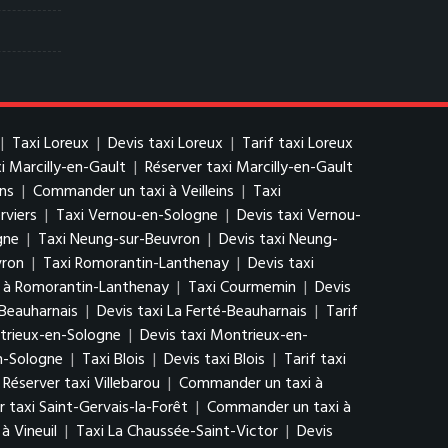
|
Taxi Loreux
|
Devis taxi Loreux
|
Tarif taxi Loreux
xi Marcilly-en-Gault
|
Réserver taxi Marcilly-en-Gault
ins
|
Commander un taxi à Veilleins
|
Taxi
rviers
|
Taxi Vernou-en-Sologne
|
Devis taxi Vernou-
gne
|
Taxi Neung-sur-Beuvron
|
Devis taxi Neung-
vron
|
Taxi Romorantin-Lanthenay
|
Devis taxi
 à Romorantin-Lanthenay
|
Taxi Courmemin
|
Devis
-Beauharnais
|
Devis taxi La Ferté-Beauharnais
|
Tarif
trieux-en-Sologne
|
Devis taxi Montrieux-en-
n-Sologne
|
Taxi Blois
|
Devis taxi Blois
|
Tarif taxi
Réserver taxi Villebarou
|
Commander un taxi à
r taxi Saint-Gervais-la-Forêt
|
Commander un taxi à
à Vineuil
|
Taxi La Chaussée-Saint-Victor
|
Devis