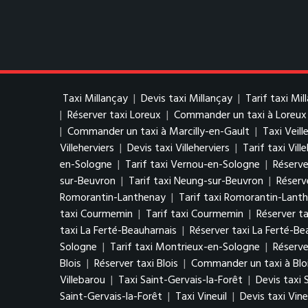
Taxi Millançay
|
Devis taxi Millançay
|
Tarif taxi Mil
|
Réserver taxi Loreux
|
Commander un taxi à Loreux
|
Commander un taxi à Marcilly-en-Gault
|
Taxi Veill
Villeherviers
|
Devis taxi Villeherviers
|
Tarif taxi Vill
en-Sologne
|
Tarif taxi Vernou-en-Sologne
|
Réserve
sur-Beuvron
|
Tarif taxi Neung-sur-Beuvron
|
Réserv
Romorantin-Lanthenay
|
Tarif taxi Romorantin-Lant
taxi Courmemin
|
Tarif taxi Courmemin
|
Réserver t
taxi La Ferté-Beauharnais
|
Réserver taxi La Ferté-Be
Sologne
|
Tarif taxi Montrieux-en-Sologne
|
Réserve
Blois
|
Réserver taxi Blois
|
Commander un taxi à Blo
Villebarou
|
Taxi Saint-Gervais-la-Forêt
|
Devis taxi 
Saint-Gervais-la-Forêt
|
Taxi Vineuil
|
Devis taxi Vine