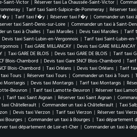
e-Saint-Victor
|
Réserver taxi La Chaussée-Saint-Victor
|
Command
e-Pommeray
|
Tarif taxi Saint-Sulpice-de-Pommeray
|
Réserver tax
i F�y
|
Tarif taxi F�y
|
Réserver taxi F�y
|
Commander un taxi 
server taxi Saint-Denis-sur-Loire
|
Commander un taxi à Saint-Deni
 un taxi à Chailles
|
Taxi Marolles
|
Devis taxi Marolles
|
Tarif 
|
Devis taxi Saint-Lubin-en-Vergonnois
|
Tarif taxi Saint-Lubin-en
ergonnois
|
Taxi GARE MILLANCAY
|
Devis taxi GARE MILLANCAY
Y
|
Taxi GARE DE BLOIS
|
Devis taxi GARE DE BLOIS
|
Tarif taxi 
NCF Blois-Chambord
|
Devis taxi Gare SNCF Blois-Chambord
|
Tari
NCF Blois-Chambord
|
Taxi Orléans
|
Devis taxi Orléans
|
Tarif ta
 taxi Tours
|
Réserver taxi Tours
|
Commander un taxi à Tours
|
xi Montargis
|
Devis taxi Montargis
|
Tarif taxi Montargis
|
Rése
motte-Beuvron
|
Tarif taxi Lamotte-Beuvron
|
Réserver taxi Lamo
n
|
Tarif taxi Saint Aignan
|
Réserver taxi Saint Aignan
|
Commande
 taxi Châtellerault
|
Commander un taxi à Châtellerault
|
Taxi Salb
rzon
|
Devis taxi Vierzon
|
Tarif taxi Vierzon
|
Réserver taxi Vierz
axi Bourges
|
Commander un taxi à Bourges
|
Taxi département d
rver taxi département de Loir-et-Cher
|
Commander un taxi à dép