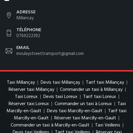
ADRESSE
Millancay
TÉLÉPHONE
0769222392
EMAIL
moulaystreettransport@gmail.com
Taxi Millançay
|
Devis taxi Millançay
|
Tarif taxi Millançay
|
Réserver taxi Millançay
|
Commander un taxi à Millançay
|
Taxi Loreux
|
Devis taxi Loreux
|
Tarif taxi Loreux
|
Réserver taxi Loreux
|
Commander un taxi à Loreux
|
Taxi
Marcilly-en-Gault
|
Devis taxi Marcilly-en-Gault
|
Tarif taxi
Marcilly-en-Gault
|
Réserver taxi Marcilly-en-Gault
|
Commander un taxi à Marcilly-en-Gault
|
Taxi Veilleins
|
Devis taxi Veilleins
|
Tarif taxi Veilleins
|
Réserver taxi