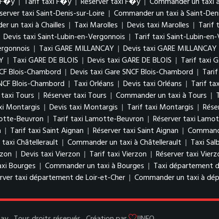
i F�y
|
Tarif taxi F�y
|
Réserver taxi F�y
|
Commander un taxi 
server taxi Saint-Denis-sur-Loire
|
Commander un taxi à Saint-Deni
 un taxi à Chailles
|
Taxi Marolles
|
Devis taxi Marolles
|
Tarif 
|
Devis taxi Saint-Lubin-en-Vergonnois
|
Tarif taxi Saint-Lubin-en
ergonnois
|
Taxi GARE MILLANCAY
|
Devis taxi GARE MILLANCAY
Y
|
Taxi GARE DE BLOIS
|
Devis taxi GARE DE BLOIS
|
Tarif taxi 
NCF Blois-Chambord
|
Devis taxi Gare SNCF Blois-Chambord
|
Tari
NCF Blois-Chambord
|
Taxi Orléans
|
Devis taxi Orléans
|
Tarif ta
 taxi Tours
|
Réserver taxi Tours
|
Commander un taxi à Tours
|
xi Montargis
|
Devis taxi Montargis
|
Tarif taxi Montargis
|
Rése
motte-Beuvron
|
Tarif taxi Lamotte-Beuvron
|
Réserver taxi Lamo
n
|
Tarif taxi Saint Aignan
|
Réserver taxi Saint Aignan
|
Commande
 taxi Châtellerault
|
Commander un taxi à Châtellerault
|
Taxi Salb
rzon
|
Devis taxi Vierzon
|
Tarif taxi Vierzon
|
Réserver taxi Vierz
axi Bourges
|
Commander un taxi à Bourges
|
Taxi département d
rver taxi département de Loir-et-Cher
|
Commander un taxi à dép