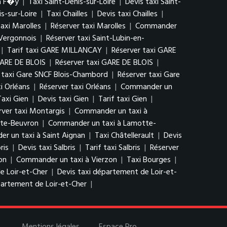
à F�y
|
Taxi Saint-Denis-sur-Loire
|
Devis taxi Saint-
s-sur-Loire
|
Taxi Chailles
|
Devis taxi Chailles
|
taxi Marolles
|
Réserver taxi Marolles
|
Commander
-Vergonnois
|
Réserver taxi Saint-Lubin-en-
|
Tarif taxi GARE MILLANCAY
|
Réserver taxi GARE
GARE DE BLOIS
|
Réserver taxi GARE DE BLOIS
|
f taxi Gare SNCF Blois-Chambord
|
Réserver taxi Gare
xi Orléans
|
Réserver taxi Orléans
|
Commander un
Taxi Gien
|
Devis taxi Gien
|
Tarif taxi Gien
|
rver taxi Montargis
|
Commander un taxi à
tte-Beuvron
|
Commander un taxi à Lamotte-
r un taxi à Saint Aignan
|
Taxi Châtellerault
|
Devis
ris
|
Devis taxi Salbris
|
Tarif taxi Salbris
|
Réserver
on
|
Commander un taxi à Vierzon
|
Taxi Bourges
|
e Loir-et-Cher
|
Devis taxi département de Loir-et-
artement de Loir-et-Cher
|