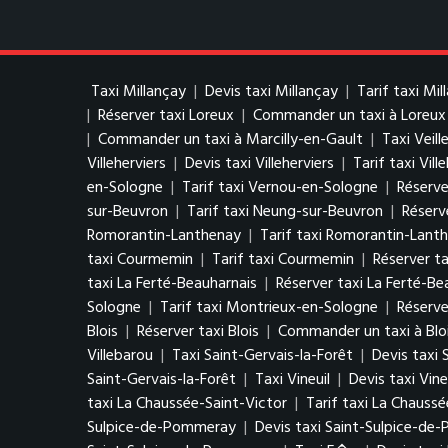
Taxi Millançay
|
Devis taxi Millançay
|
Tarif taxi Mil
|
Réserver taxi Loreux
|
Commander un taxi à Loreux
|
Commander un taxi à Marcilly-en-Gault
|
Taxi Veill
Villeherviers
|
Devis taxi Villeherviers
|
Tarif taxi Vill
en-Sologne
|
Tarif taxi Vernou-en-Sologne
|
Réserve
sur-Beuvron
|
Tarif taxi Neung-sur-Beuvron
|
Réserv
Romorantin-Lanthenay
|
Tarif taxi Romorantin-Lant
taxi Courmemin
|
Tarif taxi Courmemin
|
Réserver t
taxi La Ferté-Beauharnais
|
Réserver taxi La Ferté-Be
Sologne
|
Tarif taxi Montrieux-en-Sologne
|
Réserve
Blois
|
Réserver taxi Blois
|
Commander un taxi à Blo
Villebarou
|
Taxi Saint-Gervais-la-Forêt
|
Devis taxi 
Saint-Gervais-la-Forêt
|
Taxi Vineuil
|
Devis taxi Vine
taxi La Chaussée-Saint-Victor
|
Tarif taxi La Chaussé
Sulpice-de-Pommeray
|
Devis taxi Saint-Sulpice-d