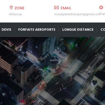
ZONE
EMAIL
Disp
Millancay
moulaystreettransport@gmail.com
DEVIS
FORFAITS AEROPORTS
LONGUE DISTANCE
C