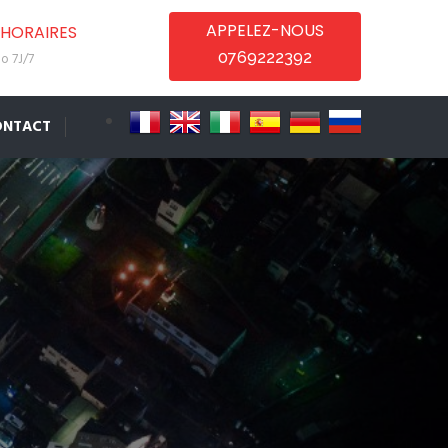
APPELEZ-NOUS
HORAIRES
0769222392
o 7J/7
ONTACT