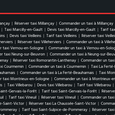
lançay
|
Réserver taxi Millançay
|
Commander un taxi à Millançay
|
Taxi Marcilly-en-Gault
|
Devis taxi Marcilly-en-Gault
|
Tarif ta
eins
|
Devis taxi Veilleins
|
Tarif taxi Veilleins
|
Réserver taxi Veille
eherviers
|
Réserver taxi Villeherviers
|
Commander un taxi à Villehe
r taxi Vernou-en-Sologne
|
Commander un taxi à Vernou-en-Solo
er taxi Neung-sur-Beuvron
|
Commander un taxi à Neung-sur-Beu
henay
|
Réserver taxi Romorantin-Lanthenay
|
Commander un taxi
axi Courmemin
|
Commander un taxi à Courmemin
|
Taxi La Ferté
auharnais
|
Commander un taxi à La Ferté-Beauharnais
|
Taxi Mon
r taxi Montrieux-en-Sologne
|
Commander un taxi à Montrieux-e
is
|
Taxi Villebarou
|
Devis taxi Villebarou
|
Tarif taxi Villebarou
|
Saint-Gervais-la-Forêt
|
Tarif taxi Saint-Gervais-la-Forêt
|
Réserve
uil
|
Tarif taxi Vineuil
|
Réserver taxi Vineuil
|
Commander un taxi 
e-Saint-Victor
|
Réserver taxi La Chaussée-Saint-Victor
|
Command
e-Pommeray
|
Tarif taxi Saint-Sulpice-de-Pommeray
|
Réserver tax