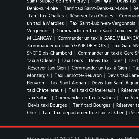
Saint-Sulpice-de-Pommeray
|
Taxi F�y
|
Devis tax
Denis-sur-Loire
|
Tarif taxi Saint-Denis-sur-Loire
|
Ré
Tarif taxi Chailles
|
Réserver taxi Chailles
|
Commander
un taxi à Marolles
|
Taxi Saint-Lubin-en-Vergonnois
Vergonnois
|
Commander un taxi à Saint-Lubin-en-V
MILLANCAY
|
Commander un taxi à GARE MILLANCA
Commander un taxi à GARE DE BLOIS
|
Taxi Gare S
SNCF Blois-Chambord
|
Commander un taxi à Gare S
taxi à Orléans
|
Taxi Tours
|
Devis taxi Tours
|
Tarif
Réserver taxi Gien
|
Commander un taxi à Gien
|
Ta
Montargis
|
Taxi Lamotte-Beuvron
|
Devis taxi La
Beuvron
|
Taxi Saint Aignan
|
Devis taxi Saint Aigna
taxi Châtellerault
|
Tarif taxi Châtellerault
|
Réserver
taxi Salbris
|
Commander un taxi à Salbris
|
Taxi Vie
Devis taxi Bourges
|
Tarif taxi Bourges
|
Réserver t
Cher
|
Tarif taxi département de Loir-et-Cher
|
Rése