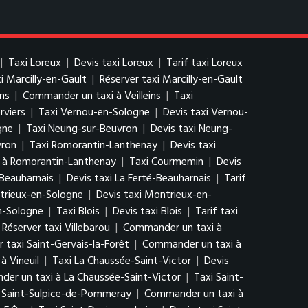
|
Taxi Loreux
|
Devis taxi Loreux
|
Tarif taxi Loreux
xi Marcilly-en-Gault
|
Réserver taxi Marcilly-en-Gault
ins
|
Commander un taxi à Veilleins
|
Taxi
rviers
|
Taxi Vernou-en-Sologne
|
Devis taxi Vernou-
gne
|
Taxi Neung-sur-Beuvron
|
Devis taxi Neung-
vron
|
Taxi Romorantin-Lanthenay
|
Devis taxi
 à Romorantin-Lanthenay
|
Taxi Courmemin
|
Devis
-Beauharnais
|
Devis taxi La Ferté-Beauharnais
|
Tarif
trieux-en-Sologne
|
Devis taxi Montrieux-en-
n-Sologne
|
Taxi Blois
|
Devis taxi Blois
|
Tarif taxi
Réserver taxi Villebarou
|
Commander un taxi à
r taxi Saint-Gervais-la-Forêt
|
Commander un taxi à
à Vineuil
|
Taxi La Chaussée-Saint-Victor
|
Devis
er un taxi à La Chaussée-Saint-Victor
|
Taxi Saint-
i Saint-Sulpice-de-Pommeray
|
Commander un taxi à