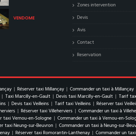
Zones intervention
Devis
VENDOME
Avis
Contact
Reservation
lançay
|
Réserver taxi Millançay
|
Commander un taxi à Millançay
|
Taxi Marcilly-en-Gault
|
Devis taxi Marcilly-en-Gault
|
Tarif ta
eins
|
Devis taxi Veilleins
|
Tarif taxi Veilleins
|
Réserver taxi Veille
eherviers
|
Réserver taxi Villeherviers
|
Commander un taxi à Villehe
r taxi Vernou-en-Sologne
|
Commander un taxi à Vernou-en-Solo
er taxi Neung-sur-Beuvron
|
Commander un taxi à Neung-sur-Beu
henay
|
Réserver taxi Romorantin-Lanthenay
|
Commander un taxi