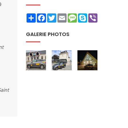
à
Share
Facebook
Twitter
Email
Message
Skype
Viber
GALERIE PHOTOS
nt
Saint