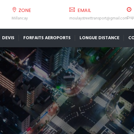
ZONE
EMAIL
Disp
Millancay
moulaystreettransport@gmail.com
DEVIS
FORFAITS AEROPORTS
LONGUE DISTANCE
C