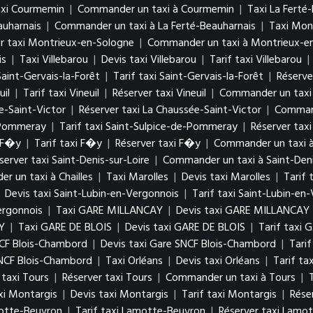
axi Courmemin
|
Commander un taxi à Courmemin
|
Taxi La Ferté
auharnais
|
Commander un taxi à La Ferté-Beauharnais
|
Taxi Mon
r taxi Montrieux-en-Sologne
|
Commander un taxi à Montrieux-e
is
|
Taxi Villebarou
|
Devis taxi Villebarou
|
Tarif taxi Villebarou
|
Saint-Gervais-la-Forêt
|
Tarif taxi Saint-Gervais-la-Forêt
|
Réserve
uil
|
Tarif taxi Vineuil
|
Réserver taxi Vineuil
|
Commander un taxi 
e-Saint-Victor
|
Réserver taxi La Chaussée-Saint-Victor
|
Command
e-Pommeray
|
Tarif taxi Saint-Sulpice-de-Pommeray
|
Réserver tax
i F�y
|
Tarif taxi F�y
|
Réserver taxi F�y
|
Commander un taxi 
server taxi Saint-Denis-sur-Loire
|
Commander un taxi à Saint-Deni
 un taxi à Chailles
|
Taxi Marolles
|
Devis taxi Marolles
|
Tarif 
|
Devis taxi Saint-Lubin-en-Vergonnois
|
Tarif taxi Saint-Lubin-en
ergonnois
|
Taxi GARE MILLANCAY
|
Devis taxi GARE MILLANCAY
Y
|
Taxi GARE DE BLOIS
|
Devis taxi GARE DE BLOIS
|
Tarif taxi 
NCF Blois-Chambord
|
Devis taxi Gare SNCF Blois-Chambord
|
Tari
NCF Blois-Chambord
|
Taxi Orléans
|
Devis taxi Orléans
|
Tarif ta
 taxi Tours
|
Réserver taxi Tours
|
Commander un taxi à Tours
|
xi Montargis
|
Devis taxi Montargis
|
Tarif taxi Montargis
|
Rése
motte-Beuvron
|
Tarif taxi Lamotte-Beuvron
|
Réserver taxi Lamo