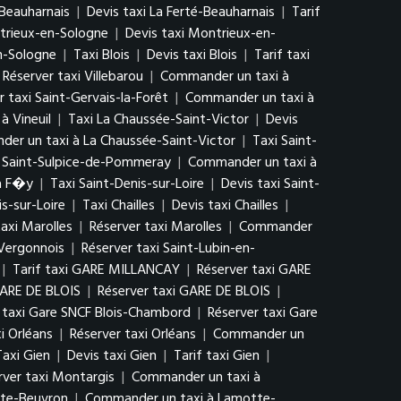
-Beauharnais
|
Devis taxi La Ferté-Beauharnais
|
Tarif
trieux-en-Sologne
|
Devis taxi Montrieux-en-
n-Sologne
|
Taxi Blois
|
Devis taxi Blois
|
Tarif taxi
Réserver taxi Villebarou
|
Commander un taxi à
r taxi Saint-Gervais-la-Forêt
|
Commander un taxi à
à Vineuil
|
Taxi La Chaussée-Saint-Victor
|
Devis
er un taxi à La Chaussée-Saint-Victor
|
Taxi Saint-
i Saint-Sulpice-de-Pommeray
|
Commander un taxi à
à F�y
|
Taxi Saint-Denis-sur-Loire
|
Devis taxi Saint-
s-sur-Loire
|
Taxi Chailles
|
Devis taxi Chailles
|
taxi Marolles
|
Réserver taxi Marolles
|
Commander
-Vergonnois
|
Réserver taxi Saint-Lubin-en-
|
Tarif taxi GARE MILLANCAY
|
Réserver taxi GARE
GARE DE BLOIS
|
Réserver taxi GARE DE BLOIS
|
f taxi Gare SNCF Blois-Chambord
|
Réserver taxi Gare
xi Orléans
|
Réserver taxi Orléans
|
Commander un
Taxi Gien
|
Devis taxi Gien
|
Tarif taxi Gien
|
rver taxi Montargis
|
Commander un taxi à
tte-Beuvron
|
Commander un taxi à Lamotte-