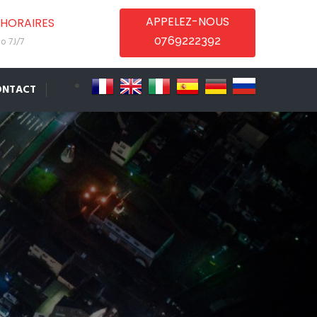
APPELEZ-NOUS
HORAIRES
0769222392
o 7J/7
ONTACT