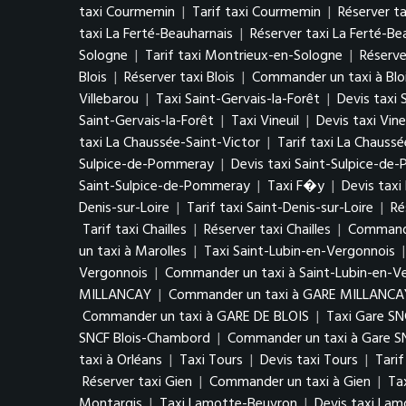
taxi Courmemin
|
Tarif taxi Courmemin
|
Réserver t
taxi La Ferté-Beauharnais
|
Réserver taxi La Ferté-Be
Sologne
|
Tarif taxi Montrieux-en-Sologne
|
Réserve
Blois
|
Réserver taxi Blois
|
Commander un taxi à Blo
Villebarou
|
Taxi Saint-Gervais-la-Forêt
|
Devis taxi 
Saint-Gervais-la-Forêt
|
Taxi Vineuil
|
Devis taxi Vine
taxi La Chaussée-Saint-Victor
|
Tarif taxi La Chaussé
Sulpice-de-Pommeray
|
Devis taxi Saint-Sulpice-d
Saint-Sulpice-de-Pommeray
|
Taxi F�y
|
Devis tax
Denis-sur-Loire
|
Tarif taxi Saint-Denis-sur-Loire
|
Ré
Tarif taxi Chailles
|
Réserver taxi Chailles
|
Commander
un taxi à Marolles
|
Taxi Saint-Lubin-en-Vergonnois
Vergonnois
|
Commander un taxi à Saint-Lubin-en-V
MILLANCAY
|
Commander un taxi à GARE MILLANCA
Commander un taxi à GARE DE BLOIS
|
Taxi Gare S
SNCF Blois-Chambord
|
Commander un taxi à Gare S
taxi à Orléans
|
Taxi Tours
|
Devis taxi Tours
|
Tarif
Réserver taxi Gien
|
Commander un taxi à Gien
|
Ta
Montargis
|
Taxi Lamotte-Beuvron
|
Devis taxi La