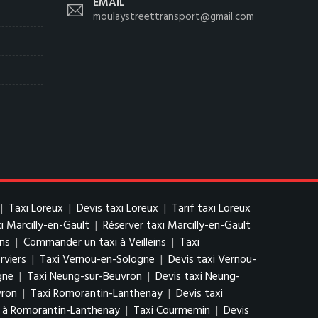
EMAIL
moulaystreettransport@gmail.com
|
Taxi Loreux
|
Devis taxi Loreux
|
Tarif taxi Loreux
xi Marcilly-en-Gault
|
Réserver taxi Marcilly-en-Gault
ins
|
Commander un taxi à Veilleins
|
Taxi
rviers
|
Taxi Vernou-en-Sologne
|
Devis taxi Vernou-
gne
|
Taxi Neung-sur-Beuvron
|
Devis taxi Neung-
vron
|
Taxi Romorantin-Lanthenay
|
Devis taxi
 à Romorantin-Lanthenay
|
Taxi Courmemin
|
Devis