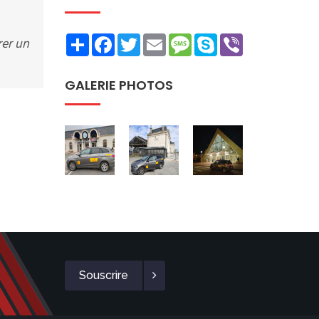
Share
Facebook
Twitter
Email
Message
Skype
Viber
rer un
GALERIE PHOTOS
Souscrire