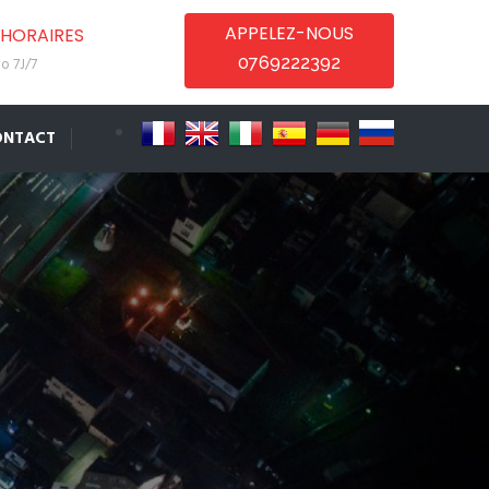
APPELEZ-NOUS
HORAIRES
0769222392
o 7J/7
ONTACT