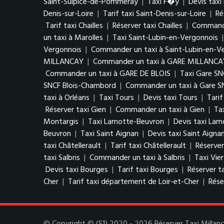
Saint-Sulpice-de-Pommeray
|
Taxi F�y
|
Devis tax
Denis-sur-Loire
|
Tarif taxi Saint-Denis-sur-Loire
|
Ré
Tarif taxi Chailles
|
Réserver taxi Chailles
|
Commander
un taxi à Marolles
|
Taxi Saint-Lubin-en-Vergonnois
Vergonnois
|
Commander un taxi à Saint-Lubin-en-V
MILLANCAY
|
Commander un taxi à GARE MILLANCA
Commander un taxi à GARE DE BLOIS
|
Taxi Gare S
SNCF Blois-Chambord
|
Commander un taxi à Gare S
taxi à Orléans
|
Taxi Tours
|
Devis taxi Tours
|
Tarif
Réserver taxi Gien
|
Commander un taxi à Gien
|
Ta
Montargis
|
Taxi Lamotte-Beuvron
|
Devis taxi La
Beuvron
|
Taxi Saint Aignan
|
Devis taxi Saint Aigna
taxi Châtellerault
|
Tarif taxi Châtellerault
|
Réserver
taxi Salbris
|
Commander un taxi à Salbris
|
Taxi Vie
Devis taxi Bourges
|
Tarif taxi Bourges
|
Réserver t
Cher
|
Tarif taxi département de Loir-et-Cher
|
Rése