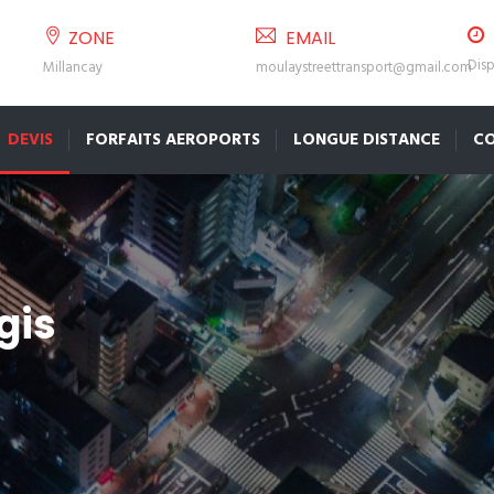
ZONE
EMAIL
Disp
Millancay
moulaystreettransport@gmail.com
DEVIS
FORFAITS AEROPORTS
LONGUE DISTANCE
C
gis