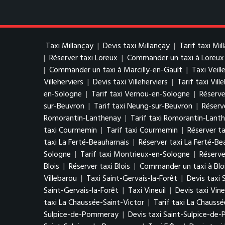
Taxi Millançay
|
Devis taxi Millançay
|
Tarif taxi Mil
|
Réserver taxi Loreux
|
Commander un taxi à Loreux
|
Commander un taxi à Marcilly-en-Gault
|
Taxi Veill
Villeherviers
|
Devis taxi Villeherviers
|
Tarif taxi Vill
en-Sologne
|
Tarif taxi Vernou-en-Sologne
|
Réserve
sur-Beuvron
|
Tarif taxi Neung-sur-Beuvron
|
Réserv
Romorantin-Lanthenay
|
Tarif taxi Romorantin-Lant
taxi Courmemin
|
Tarif taxi Courmemin
|
Réserver t
taxi La Ferté-Beauharnais
|
Réserver taxi La Ferté-Be
Sologne
|
Tarif taxi Montrieux-en-Sologne
|
Réserve
Blois
|
Réserver taxi Blois
|
Commander un taxi à Blo
Villebarou
|
Taxi Saint-Gervais-la-Forêt
|
Devis taxi 
Saint-Gervais-la-Forêt
|
Taxi Vineuil
|
Devis taxi Vine
taxi La Chaussée-Saint-Victor
|
Tarif taxi La Chaussé
Sulpice-de-Pommeray
|
Devis taxi Saint-Sulpice-d