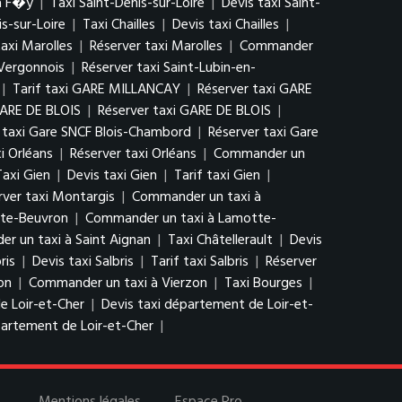
à F�y
|
Taxi Saint-Denis-sur-Loire
|
Devis taxi Saint-
s-sur-Loire
|
Taxi Chailles
|
Devis taxi Chailles
|
taxi Marolles
|
Réserver taxi Marolles
|
Commander
-Vergonnois
|
Réserver taxi Saint-Lubin-en-
|
Tarif taxi GARE MILLANCAY
|
Réserver taxi GARE
GARE DE BLOIS
|
Réserver taxi GARE DE BLOIS
|
f taxi Gare SNCF Blois-Chambord
|
Réserver taxi Gare
xi Orléans
|
Réserver taxi Orléans
|
Commander un
Taxi Gien
|
Devis taxi Gien
|
Tarif taxi Gien
|
rver taxi Montargis
|
Commander un taxi à
tte-Beuvron
|
Commander un taxi à Lamotte-
r un taxi à Saint Aignan
|
Taxi Châtellerault
|
Devis
ris
|
Devis taxi Salbris
|
Tarif taxi Salbris
|
Réserver
on
|
Commander un taxi à Vierzon
|
Taxi Bourges
|
e Loir-et-Cher
|
Devis taxi département de Loir-et-
artement de Loir-et-Cher
|