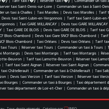
i F�y
|
Tarif taxi F�y
|
Réserver taxi F�y
|
Commander un taxi 
server taxi Saint-Denis-sur-Loire
|
Commander un taxi à Saint-Deni
 un taxi à Chailles
|
Taxi Marolles
|
Devis taxi Marolles
|
Tarif 
|
Devis taxi Saint-Lubin-en-Vergonnois
|
Tarif taxi Saint-Lubin-en
ergonnois
|
Taxi GARE MILLANCAY
|
Devis taxi GARE MILLANCAY
Y
|
Taxi GARE DE BLOIS
|
Devis taxi GARE DE BLOIS
|
Tarif taxi 
NCF Blois-Chambord
|
Devis taxi Gare SNCF Blois-Chambord
|
Tari
NCF Blois-Chambord
|
Taxi Orléans
|
Devis taxi Orléans
|
Tarif ta
 taxi Tours
|
Réserver taxi Tours
|
Commander un taxi à Tours
|
xi Montargis
|
Devis taxi Montargis
|
Tarif taxi Montargis
|
Rése
motte-Beuvron
|
Tarif taxi Lamotte-Beuvron
|
Réserver taxi Lamo
n
|
Tarif taxi Saint Aignan
|
Réserver taxi Saint Aignan
|
Commande
 taxi Châtellerault
|
Commander un taxi à Châtellerault
|
Taxi Salb
rzon
|
Devis taxi Vierzon
|
Tarif taxi Vierzon
|
Réserver taxi Vierz
axi Bourges
|
Commander un taxi à Bourges
|
Taxi département d
rver taxi département de Loir-et-Cher
|
Commander un taxi à dép