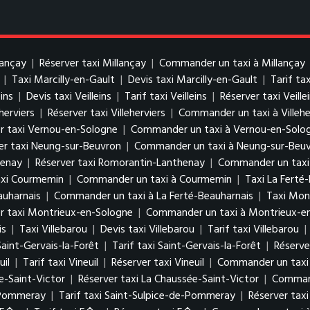
lançay
|
Réserver taxi Millançay
|
Commander un taxi à Millançay
|
Taxi Marcilly-en-Gault
|
Devis taxi Marcilly-en-Gault
|
Tarif ta
eins
|
Devis taxi Veilleins
|
Tarif taxi Veilleins
|
Réserver taxi Veille
eherviers
|
Réserver taxi Villeherviers
|
Commander un taxi à Villehe
r taxi Vernou-en-Sologne
|
Commander un taxi à Vernou-en-Solo
er taxi Neung-sur-Beuvron
|
Commander un taxi à Neung-sur-Beu
henay
|
Réserver taxi Romorantin-Lanthenay
|
Commander un taxi
axi Courmemin
|
Commander un taxi à Courmemin
|
Taxi La Ferté
auharnais
|
Commander un taxi à La Ferté-Beauharnais
|
Taxi Mon
r taxi Montrieux-en-Sologne
|
Commander un taxi à Montrieux-e
is
|
Taxi Villebarou
|
Devis taxi Villebarou
|
Tarif taxi Villebarou
|
Saint-Gervais-la-Forêt
|
Tarif taxi Saint-Gervais-la-Forêt
|
Réserve
uil
|
Tarif taxi Vineuil
|
Réserver taxi Vineuil
|
Commander un taxi 
e-Saint-Victor
|
Réserver taxi La Chaussée-Saint-Victor
|
Command
e-Pommeray
|
Tarif taxi Saint-Sulpice-de-Pommeray
|
Réserver tax