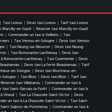
|
Taxi Loreux
|
Devis taxi Loreux
|
Tarif taxi Loreux
xi Marcilly-en-Gault
|
Réserver taxi Marcilly-en-Gault
ins
|
Commander un taxi à Veilleins
|
Taxi
rviers
|
Taxi Vernou-en-Sologne
|
Devis taxi Vernou-
gne
|
Taxi Neung-sur-Beuvron
|
Devis taxi Neung-
vron
|
Taxi Romorantin-Lanthenay
|
Devis taxi
 à Romorantin-Lanthenay
|
Taxi Courmemin
|
Devis
-Beauharnais
|
Devis taxi La Ferté-Beauharnais
|
Tarif
trieux-en-Sologne
|
Devis taxi Montrieux-en-
n-Sologne
|
Taxi Blois
|
Devis taxi Blois
|
Tarif taxi
Réserver taxi Villebarou
|
Commander un taxi à
r taxi Saint-Gervais-la-Forêt
|
Commander un taxi à
à Vineuil
|
Taxi La Chaussée-Saint-Victor
|
Devis
er un taxi à La Chaussée-Saint-Victor
|
Taxi Saint-
i Saint-Sulpice-de-Pommeray
|
Commander un taxi à