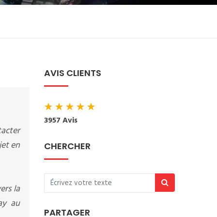
AVIS CLIENTS
★
★
★
★
★
3957 Avis
tacter
jet en
CHERCHER
ers la
ay au
PARTAGER