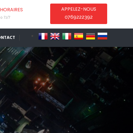
APPELEZ-NOUS
HORAIRES
0769222392
o 7J/7
ONTACT