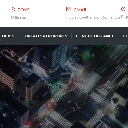
ZONE
EMAIL
Disp
Millancay
moulaystreettransport@gmail.com
DEVIS
FORFAITS AEROPORTS
LONGUE DISTANCE
C