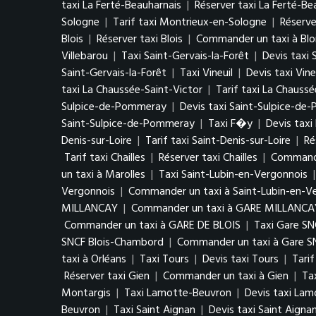
taxi La Ferté-Beauharnais
|
Réserver taxi La Ferté-Be
Sologne
|
Tarif taxi Montrieux-en-Sologne
|
Réserve
Blois
|
Réserver taxi Blois
|
Commander un taxi à Blo
Villebarou
|
Taxi Saint-Gervais-la-Forêt
|
Devis taxi 
Saint-Gervais-la-Forêt
|
Taxi Vineuil
|
Devis taxi Vine
taxi La Chaussée-Saint-Victor
|
Tarif taxi La Chaussé
Sulpice-de-Pommeray
|
Devis taxi Saint-Sulpice-d
Saint-Sulpice-de-Pommeray
|
Taxi F�y
|
Devis tax
Denis-sur-Loire
|
Tarif taxi Saint-Denis-sur-Loire
|
Ré
Tarif taxi Chailles
|
Réserver taxi Chailles
|
Commander
un taxi à Marolles
|
Taxi Saint-Lubin-en-Vergonnois
Vergonnois
|
Commander un taxi à Saint-Lubin-en-V
MILLANCAY
|
Commander un taxi à GARE MILLANCA
Commander un taxi à GARE DE BLOIS
|
Taxi Gare S
SNCF Blois-Chambord
|
Commander un taxi à Gare S
taxi à Orléans
|
Taxi Tours
|
Devis taxi Tours
|
Tarif
Réserver taxi Gien
|
Commander un taxi à Gien
|
Ta
Montargis
|
Taxi Lamotte-Beuvron
|
Devis taxi La
Beuvron
|
Taxi Saint Aignan
|
Devis taxi Saint Aigna