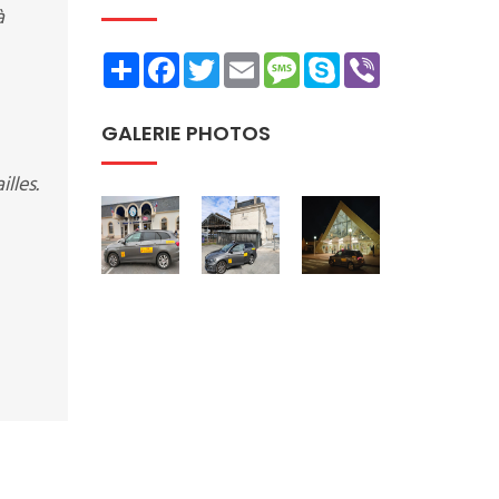
à
Share
Facebook
Twitter
Email
Message
Skype
Viber
GALERIE PHOTOS
lles.