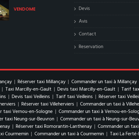
Devis
VENDOME
Avis
Contact
Reservation
lançay
|
Réserver taxi Millançay
|
Commander un taxi à Millançay
|
Taxi Marcilly-en-Gault
|
Devis taxi Marcilly-en-Gault
|
Tarif ta
eins
|
Devis taxi Veilleins
|
Tarif taxi Veilleins
|
Réserver taxi Veille
eherviers
|
Réserver taxi Villeherviers
|
Commander un taxi à Villehe
r taxi Vernou-en-Sologne
|
Commander un taxi à Vernou-en-Solo
er taxi Neung-sur-Beuvron
|
Commander un taxi à Neung-sur-Beu
henay
|
Réserver taxi Romorantin-Lanthenay
|
Commander un taxi
axi Courmemin
|
Commander un taxi à Courmemin
|
Taxi La Ferté