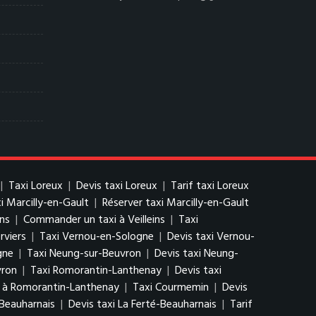
|
Taxi Loreux
|
Devis taxi Loreux
|
Tarif taxi Loreux
xi Marcilly-en-Gault
|
Réserver taxi Marcilly-en-Gault
ins
|
Commander un taxi à Veilleins
|
Taxi
rviers
|
Taxi Vernou-en-Sologne
|
Devis taxi Vernou-
gne
|
Taxi Neung-sur-Beuvron
|
Devis taxi Neung-
vron
|
Taxi Romorantin-Lanthenay
|
Devis taxi
 à Romorantin-Lanthenay
|
Taxi Courmemin
|
Devis
-Beauharnais
|
Devis taxi La Ferté-Beauharnais
|
Tarif