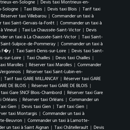
trieux-en-Sologne
|
Devis taxi Montrieux-en-
n-Sologne
|
Taxi Blois
|
Devis taxi Blois
|
Tarif taxi
Réserver taxi Villebarou
|
Commander un taxi à
r taxi Saint-Gervais-la-Forêt
|
Commander un taxi à
à Vineuil
|
Taxi La Chaussée-Saint-Victor
|
Devis
er un taxi à La Chaussée-Saint-Victor
|
Taxi Saint-
i Saint-Sulpice-de-Pommeray
|
Commander un taxi à
à F�y
|
Taxi Saint-Denis-sur-Loire
|
Devis taxi Saint-
s-sur-Loire
|
Taxi Chailles
|
Devis taxi Chailles
|
taxi Marolles
|
Réserver taxi Marolles
|
Commander
-Vergonnois
|
Réserver taxi Saint-Lubin-en-
|
Tarif taxi GARE MILLANCAY
|
Réserver taxi GARE
GARE DE BLOIS
|
Réserver taxi GARE DE BLOIS
|
f taxi Gare SNCF Blois-Chambord
|
Réserver taxi Gare
xi Orléans
|
Réserver taxi Orléans
|
Commander un
Taxi Gien
|
Devis taxi Gien
|
Tarif taxi Gien
|
rver taxi Montargis
|
Commander un taxi à
tte-Beuvron
|
Commander un taxi à Lamotte-
r un taxi à Saint Aignan
|
Taxi Châtellerault
|
Devis