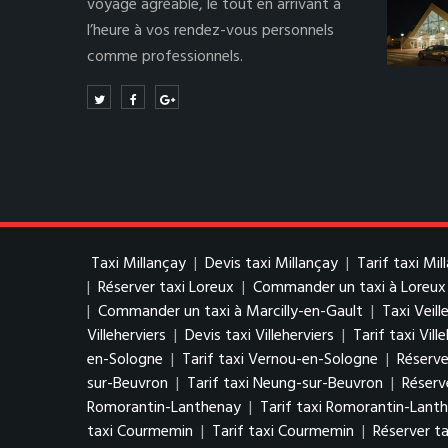
voyage agréable, le tout en arrivant à
l’heure à vos rendez-vous personnels
comme professionnels.
Taxi Millançay
|
Devis taxi Millançay
|
Tarif taxi Mil
|
Réserver taxi Loreux
|
Commander un taxi à Loreux
|
Commander un taxi à Marcilly-en-Gault
|
Taxi Veill
Villeherviers
|
Devis taxi Villeherviers
|
Tarif taxi Vill
en-Sologne
|
Tarif taxi Vernou-en-Sologne
|
Réserve
sur-Beuvron
|
Tarif taxi Neung-sur-Beuvron
|
Réserv
Romorantin-Lanthenay
|
Tarif taxi Romorantin-Lant
taxi Courmemin
|
Tarif taxi Courmemin
|
Réserver t