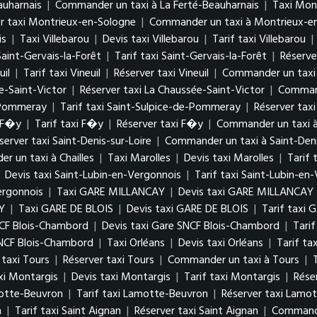
auharnais
|
Commander un taxi à La Ferté-Beauharnais
|
Taxi Mon
r taxi Montrieux-en-Sologne
|
Commander un taxi à Montrieux-e
is
|
Taxi Villebarou
|
Devis taxi Villebarou
|
Tarif taxi Villebarou
|
Saint-Gervais-la-Forêt
|
Tarif taxi Saint-Gervais-la-Forêt
|
Réserve
uil
|
Tarif taxi Vineuil
|
Réserver taxi Vineuil
|
Commander un taxi 
e-Saint-Victor
|
Réserver taxi La Chaussée-Saint-Victor
|
Command
e-Pommeray
|
Tarif taxi Saint-Sulpice-de-Pommeray
|
Réserver tax
i F�y
|
Tarif taxi F�y
|
Réserver taxi F�y
|
Commander un taxi 
server taxi Saint-Denis-sur-Loire
|
Commander un taxi à Saint-Deni
 un taxi à Chailles
|
Taxi Marolles
|
Devis taxi Marolles
|
Tarif 
|
Devis taxi Saint-Lubin-en-Vergonnois
|
Tarif taxi Saint-Lubin-en
ergonnois
|
Taxi GARE MILLANCAY
|
Devis taxi GARE MILLANCAY
Y
|
Taxi GARE DE BLOIS
|
Devis taxi GARE DE BLOIS
|
Tarif taxi 
NCF Blois-Chambord
|
Devis taxi Gare SNCF Blois-Chambord
|
Tari
NCF Blois-Chambord
|
Taxi Orléans
|
Devis taxi Orléans
|
Tarif ta
 taxi Tours
|
Réserver taxi Tours
|
Commander un taxi à Tours
|
xi Montargis
|
Devis taxi Montargis
|
Tarif taxi Montargis
|
Rése
motte-Beuvron
|
Tarif taxi Lamotte-Beuvron
|
Réserver taxi Lamo
n
|
Tarif taxi Saint Aignan
|
Réserver taxi Saint Aignan
|
Commande