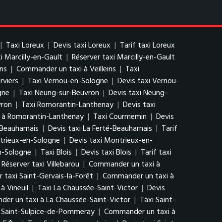
|
Taxi Loreux
|
Devis taxi Loreux
|
Tarif taxi Loreux
xi Marcilly-en-Gault
|
Réserver taxi Marcilly-en-Gault
ins
|
Commander un taxi à Veilleins
|
Taxi
rviers
|
Taxi Vernou-en-Sologne
|
Devis taxi Vernou-
gne
|
Taxi Neung-sur-Beuvron
|
Devis taxi Neung-
vron
|
Taxi Romorantin-Lanthenay
|
Devis taxi
 à Romorantin-Lanthenay
|
Taxi Courmemin
|
Devis
-Beauharnais
|
Devis taxi La Ferté-Beauharnais
|
Tarif
trieux-en-Sologne
|
Devis taxi Montrieux-en-
n-Sologne
|
Taxi Blois
|
Devis taxi Blois
|
Tarif taxi
Réserver taxi Villebarou
|
Commander un taxi à
r taxi Saint-Gervais-la-Forêt
|
Commander un taxi à
à Vineuil
|
Taxi La Chaussée-Saint-Victor
|
Devis
er un taxi à La Chaussée-Saint-Victor
|
Taxi Saint-
i Saint-Sulpice-de-Pommeray
|
Commander un taxi à