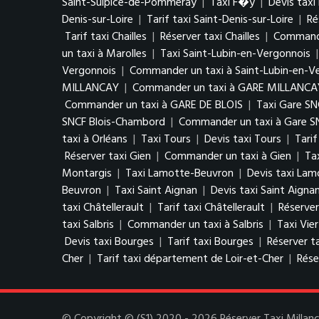
Saint-Sulpice-de-Pommeray
|
Taxi F�y
|
Devis tax
Denis-sur-Loire
|
Tarif taxi Saint-Denis-sur-Loire
|
Ré
Tarif taxi Chailles
|
Réserver taxi Chailles
|
Commander
un taxi à Marolles
|
Taxi Saint-Lubin-en-Vergonnois
Vergonnois
|
Commander un taxi à Saint-Lubin-en-V
MILLANCAY
|
Commander un taxi à GARE MILLANCA
Commander un taxi à GARE DE BLOIS
|
Taxi Gare S
SNCF Blois-Chambord
|
Commander un taxi à Gare S
taxi à Orléans
|
Taxi Tours
|
Devis taxi Tours
|
Tarif
Réserver taxi Gien
|
Commander un taxi à Gien
|
Ta
Montargis
|
Taxi Lamotte-Beuvron
|
Devis taxi La
Beuvron
|
Taxi Saint Aignan
|
Devis taxi Saint Aigna
taxi Châtellerault
|
Tarif taxi Châtellerault
|
Réserver
taxi Salbris
|
Commander un taxi à Salbris
|
Taxi Vie
Devis taxi Bourges
|
Tarif taxi Bourges
|
Réserver t
Cher
|
Tarif taxi département de Loir-et-Cher
|
Rése