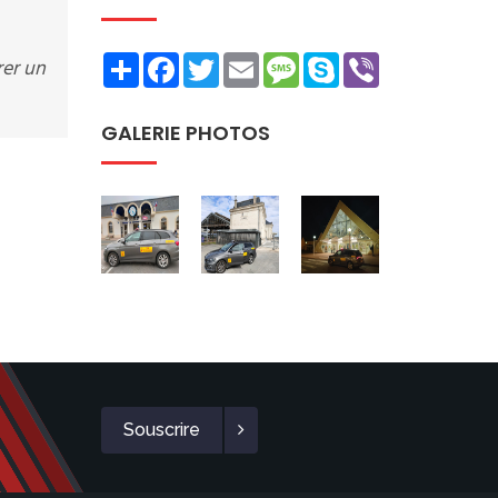
Share
Facebook
Twitter
Email
Message
Skype
Viber
rer un
GALERIE PHOTOS
Souscrire