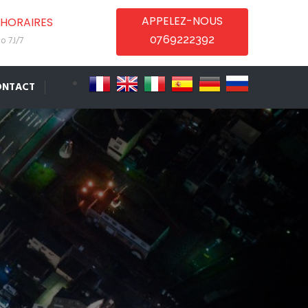
APPELEZ-NOUS
HORAIRES
0769222392
o 7J/7
ONTACT