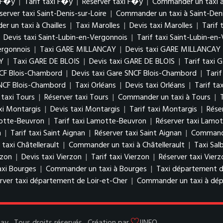
i F�y
|
Tarif taxi F�y
|
Réserver taxi F�y
|
Commander un taxi 
server taxi Saint-Denis-sur-Loire
|
Commander un taxi à Saint-Deni
 un taxi à Chailles
|
Taxi Marolles
|
Devis taxi Marolles
|
Tarif 
|
Devis taxi Saint-Lubin-en-Vergonnois
|
Tarif taxi Saint-Lubin-en
ergonnois
|
Taxi GARE MILLANCAY
|
Devis taxi GARE MILLANCAY
Y
|
Taxi GARE DE BLOIS
|
Devis taxi GARE DE BLOIS
|
Tarif taxi 
NCF Blois-Chambord
|
Devis taxi Gare SNCF Blois-Chambord
|
Tari
NCF Blois-Chambord
|
Taxi Orléans
|
Devis taxi Orléans
|
Tarif ta
 taxi Tours
|
Réserver taxi Tours
|
Commander un taxi à Tours
|
xi Montargis
|
Devis taxi Montargis
|
Tarif taxi Montargis
|
Rése
motte-Beuvron
|
Tarif taxi Lamotte-Beuvron
|
Réserver taxi Lamo
n
|
Tarif taxi Saint Aignan
|
Réserver taxi Saint Aignan
|
Commande
 taxi Châtellerault
|
Commander un taxi à Châtellerault
|
Taxi Salb
rzon
|
Devis taxi Vierzon
|
Tarif taxi Vierzon
|
Réserver taxi Vierz
axi Bourges
|
Commander un taxi à Bourges
|
Taxi département d
rver taxi département de Loir-et-Cher
|
Commander un taxi à dép