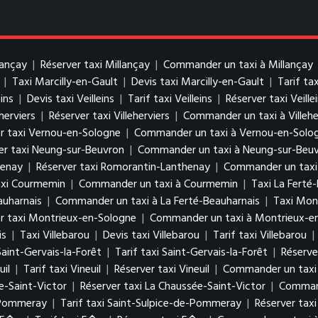
lançay
|
Réserver taxi Millançay
|
Commander un taxi à Millançay
|
Taxi Marcilly-en-Gault
|
Devis taxi Marcilly-en-Gault
|
Tarif ta
eins
|
Devis taxi Veilleins
|
Tarif taxi Veilleins
|
Réserver taxi Veille
eherviers
|
Réserver taxi Villeherviers
|
Commander un taxi à Villehe
r taxi Vernou-en-Sologne
|
Commander un taxi à Vernou-en-Solo
er taxi Neung-sur-Beuvron
|
Commander un taxi à Neung-sur-Beu
henay
|
Réserver taxi Romorantin-Lanthenay
|
Commander un taxi
axi Courmemin
|
Commander un taxi à Courmemin
|
Taxi La Ferté
auharnais
|
Commander un taxi à La Ferté-Beauharnais
|
Taxi Mon
r taxi Montrieux-en-Sologne
|
Commander un taxi à Montrieux-e
is
|
Taxi Villebarou
|
Devis taxi Villebarou
|
Tarif taxi Villebarou
|
Saint-Gervais-la-Forêt
|
Tarif taxi Saint-Gervais-la-Forêt
|
Réserve
uil
|
Tarif taxi Vineuil
|
Réserver taxi Vineuil
|
Commander un taxi 
e-Saint-Victor
|
Réserver taxi La Chaussée-Saint-Victor
|
Command
e-Pommeray
|
Tarif taxi Saint-Sulpice-de-Pommeray
|
Réserver tax