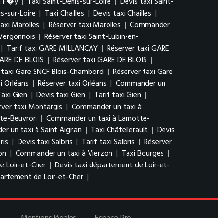
à F�y
|
Taxi Saint-Denis-sur-Loire
|
Devis taxi Saint-
s-sur-Loire
|
Taxi Chailles
|
Devis taxi Chailles
|
taxi Marolles
|
Réserver taxi Marolles
|
Commander
-Vergonnois
|
Réserver taxi Saint-Lubin-en-
|
Tarif taxi GARE MILLANCAY
|
Réserver taxi GARE
GARE DE BLOIS
|
Réserver taxi GARE DE BLOIS
|
f taxi Gare SNCF Blois-Chambord
|
Réserver taxi Gare
xi Orléans
|
Réserver taxi Orléans
|
Commander un
Taxi Gien
|
Devis taxi Gien
|
Tarif taxi Gien
|
rver taxi Montargis
|
Commander un taxi à
tte-Beuvron
|
Commander un taxi à Lamotte-
r un taxi à Saint Aignan
|
Taxi Châtellerault
|
Devis
ris
|
Devis taxi Salbris
|
Tarif taxi Salbris
|
Réserver
on
|
Commander un taxi à Vierzon
|
Taxi Bourges
|
e Loir-et-Cher
|
Devis taxi département de Loir-et-
artement de Loir-et-Cher
|