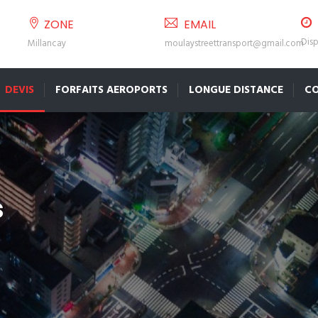
ZONE
EMAIL
Disp
Millancay
moulaystreettransport@gmail.com
DEVIS
FORFAITS AEROPORTS
LONGUE DISTANCE
C
s