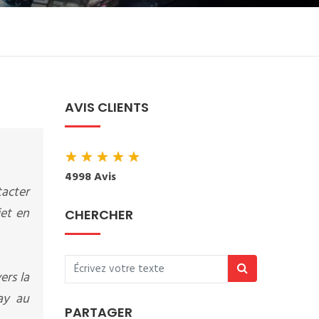
AVIS CLIENTS
★
★
★
★
★
4998 Avis
tacter
jet en
CHERCHER
ers la
ay au
PARTAGER