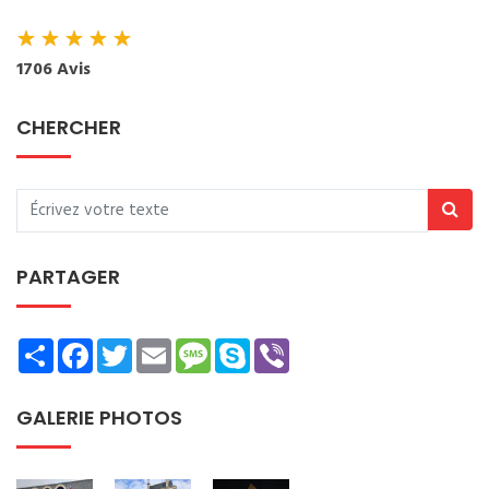
★
★
★
★
★
1706 Avis
CHERCHER
PARTAGER
Share
Facebook
Twitter
Email
Message
Skype
Viber
GALERIE PHOTOS