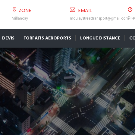
ZONE
EMAIL
Disp
Millancay
moulaystreettransport@gmail.com
DEVIS
FORFAITS AEROPORTS
LONGUE DISTANCE
C