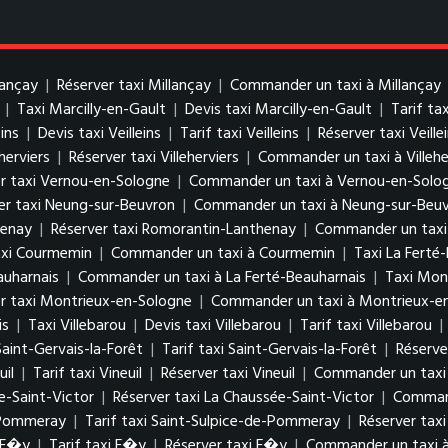
lançay
|
Réserver taxi Millançay
|
Commander un taxi à Millançay
|
Taxi Marcilly-en-Gault
|
Devis taxi Marcilly-en-Gault
|
Tarif ta
eins
|
Devis taxi Veilleins
|
Tarif taxi Veilleins
|
Réserver taxi Veille
eherviers
|
Réserver taxi Villeherviers
|
Commander un taxi à Villehe
r taxi Vernou-en-Sologne
|
Commander un taxi à Vernou-en-Solo
er taxi Neung-sur-Beuvron
|
Commander un taxi à Neung-sur-Beu
henay
|
Réserver taxi Romorantin-Lanthenay
|
Commander un taxi
axi Courmemin
|
Commander un taxi à Courmemin
|
Taxi La Ferté
auharnais
|
Commander un taxi à La Ferté-Beauharnais
|
Taxi Mon
r taxi Montrieux-en-Sologne
|
Commander un taxi à Montrieux-e
is
|
Taxi Villebarou
|
Devis taxi Villebarou
|
Tarif taxi Villebarou
|
Saint-Gervais-la-Forêt
|
Tarif taxi Saint-Gervais-la-Forêt
|
Réserve
uil
|
Tarif taxi Vineuil
|
Réserver taxi Vineuil
|
Commander un taxi 
e-Saint-Victor
|
Réserver taxi La Chaussée-Saint-Victor
|
Command
e-Pommeray
|
Tarif taxi Saint-Sulpice-de-Pommeray
|
Réserver tax
i F�y
|
Tarif taxi F�y
|
Réserver taxi F�y
|
Commander un taxi 