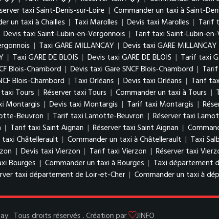
server taxi Saint-Denis-sur-Loire
|
Commander un taxi à Saint-Deni
 un taxi à Chailles
|
Taxi Marolles
|
Devis taxi Marolles
|
Tarif 
|
Devis taxi Saint-Lubin-en-Vergonnois
|
Tarif taxi Saint-Lubin-en
ergonnois
|
Taxi GARE MILLANCAY
|
Devis taxi GARE MILLANCAY
Y
|
Taxi GARE DE BLOIS
|
Devis taxi GARE DE BLOIS
|
Tarif taxi 
NCF Blois-Chambord
|
Devis taxi Gare SNCF Blois-Chambord
|
Tari
NCF Blois-Chambord
|
Taxi Orléans
|
Devis taxi Orléans
|
Tarif ta
 taxi Tours
|
Réserver taxi Tours
|
Commander un taxi à Tours
|
xi Montargis
|
Devis taxi Montargis
|
Tarif taxi Montargis
|
Rése
motte-Beuvron
|
Tarif taxi Lamotte-Beuvron
|
Réserver taxi Lamo
n
|
Tarif taxi Saint Aignan
|
Réserver taxi Saint Aignan
|
Commande
 taxi Châtellerault
|
Commander un taxi à Châtellerault
|
Taxi Salb
rzon
|
Devis taxi Vierzon
|
Tarif taxi Vierzon
|
Réserver taxi Vierz
axi Bourges
|
Commander un taxi à Bourges
|
Taxi département d
rver taxi département de Loir-et-Cher
|
Commander un taxi à dép
y . Tous droits réservés . Création par
JINFO