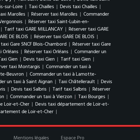
s-sur-Loire
|
Taxi Chailles
|
Devis taxi Chailles
|
taxi Marolles
|
Réserver taxi Marolles
|
Commander
-Vergonnois
|
Réserver taxi Saint-Lubin-en-
|
Tarif taxi GARE MILLANCAY
|
Réserver taxi GARE
GARE DE BLOIS
|
Réserver taxi GARE DE BLOIS
|
f taxi Gare SNCF Blois-Chambord
|
Réserver taxi Gare
xi Orléans
|
Réserver taxi Orléans
|
Commander un
Taxi Gien
|
Devis taxi Gien
|
Tarif taxi Gien
|
rver taxi Montargis
|
Commander un taxi à
tte-Beuvron
|
Commander un taxi à Lamotte-
r un taxi à Saint Aignan
|
Taxi Châtellerault
|
Devis
ris
|
Devis taxi Salbris
|
Tarif taxi Salbris
|
Réserver
on
|
Commander un taxi à Vierzon
|
Taxi Bourges
|
e Loir-et-Cher
|
Devis taxi département de Loir-et-
artement de Loir-et-Cher
|
Mentions légales
Espace Pro