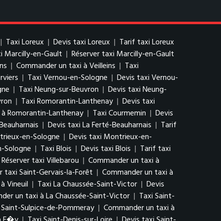
|
Taxi Loreux
|
Devis taxi Loreux
|
Tarif taxi Loreux
xi Marcilly-en-Gault
|
Réserver taxi Marcilly-en-Gault
ins
|
Commander un taxi à Veilleins
|
Taxi
rviers
|
Taxi Vernou-en-Sologne
|
Devis taxi Vernou-
gne
|
Taxi Neung-sur-Beuvron
|
Devis taxi Neung-
vron
|
Taxi Romorantin-Lanthenay
|
Devis taxi
 à Romorantin-Lanthenay
|
Taxi Courmemin
|
Devis
-Beauharnais
|
Devis taxi La Ferté-Beauharnais
|
Tarif
trieux-en-Sologne
|
Devis taxi Montrieux-en-
n-Sologne
|
Taxi Blois
|
Devis taxi Blois
|
Tarif taxi
Réserver taxi Villebarou
|
Commander un taxi à
r taxi Saint-Gervais-la-Forêt
|
Commander un taxi à
à Vineuil
|
Taxi La Chaussée-Saint-Victor
|
Devis
er un taxi à La Chaussée-Saint-Victor
|
Taxi Saint-
i Saint-Sulpice-de-Pommeray
|
Commander un taxi à
à F�y
|
Taxi Saint-Denis-sur-Loire
|
Devis taxi Saint-