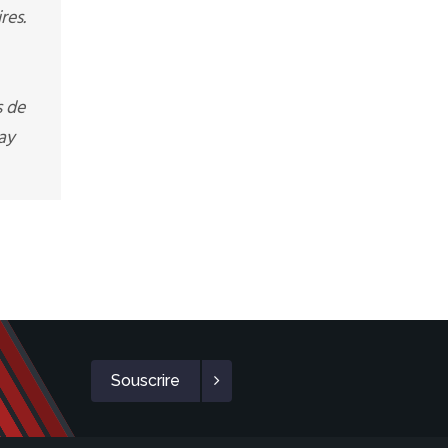
res.
s de
cay
Souscrire