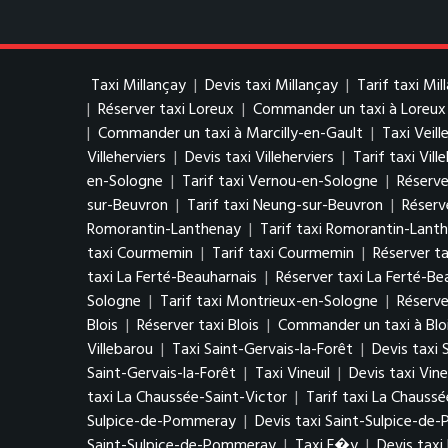
Taxi Millançay
|
Devis taxi Millançay
|
Tarif taxi Mil
|
Réserver taxi Loreux
|
Commander un taxi à Loreux
|
Commander un taxi à Marcilly-en-Gault
|
Taxi Veill
Villeherviers
|
Devis taxi Villeherviers
|
Tarif taxi Vill
en-Sologne
|
Tarif taxi Vernou-en-Sologne
|
Réserve
sur-Beuvron
|
Tarif taxi Neung-sur-Beuvron
|
Réserv
Romorantin-Lanthenay
|
Tarif taxi Romorantin-Lant
taxi Courmemin
|
Tarif taxi Courmemin
|
Réserver t
taxi La Ferté-Beauharnais
|
Réserver taxi La Ferté-Be
Sologne
|
Tarif taxi Montrieux-en-Sologne
|
Réserve
Blois
|
Réserver taxi Blois
|
Commander un taxi à Blo
Villebarou
|
Taxi Saint-Gervais-la-Forêt
|
Devis taxi 
Saint-Gervais-la-Forêt
|
Taxi Vineuil
|
Devis taxi Vine
taxi La Chaussée-Saint-Victor
|
Tarif taxi La Chaussé
Sulpice-de-Pommeray
|
Devis taxi Saint-Sulpice-d
Saint-Sulpice-de-Pommeray
|
Taxi F�y
|
Devis tax