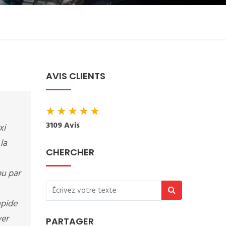
AVIS CLIENTS
★
★
★
★
★
3109 Avis
xi
la
CHERCHER
ou par
apide
ver
PARTAGER