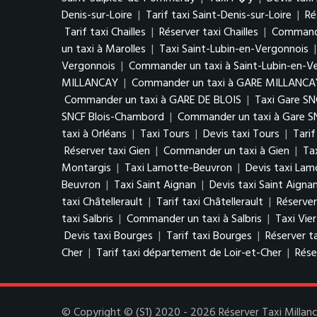
Denis-sur-Loire
|
Tarif taxi Saint-Denis-sur-Loire
|
Ré
Tarif taxi Chailles
|
Réserver taxi Chailles
|
Commander
un taxi à Marolles
|
Taxi Saint-Lubin-en-Vergonnois
Vergonnois
|
Commander un taxi à Saint-Lubin-en-V
MILLANCAY
|
Commander un taxi à GARE MILLANCA
Commander un taxi à GARE DE BLOIS
|
Taxi Gare S
SNCF Blois-Chambord
|
Commander un taxi à Gare S
taxi à Orléans
|
Taxi Tours
|
Devis taxi Tours
|
Tarif
Réserver taxi Gien
|
Commander un taxi à Gien
|
Ta
Montargis
|
Taxi Lamotte-Beuvron
|
Devis taxi La
Beuvron
|
Taxi Saint Aignan
|
Devis taxi Saint Aigna
taxi Châtellerault
|
Tarif taxi Châtellerault
|
Réserver
taxi Salbris
|
Commander un taxi à Salbris
|
Taxi Vie
Devis taxi Bourges
|
Tarif taxi Bourges
|
Réserver t
Cher
|
Tarif taxi département de Loir-et-Cher
|
Rése
© Copyright © (S1) 2020 - 2026 Réserver Taxi Millanca