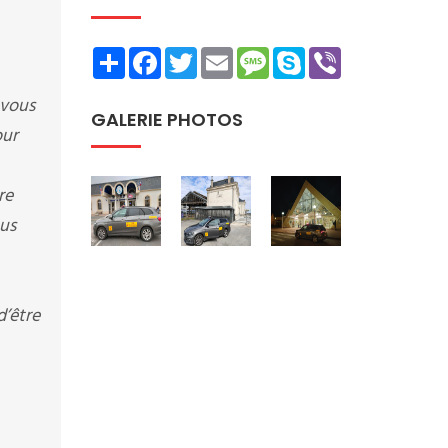
Share
Facebook
Twitter
Email
Message
Skype
Viber
 vous
GALERIE PHOTOS
our
re
ous
d’être