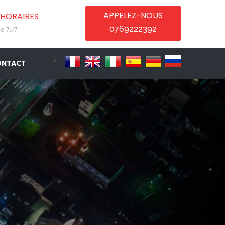
APPELEZ-NOUS
HORAIRES
0769222392
o 7J/7
ONTACT