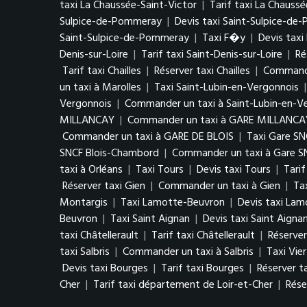
taxi La Chaussée-Saint-Victor
|
Tarif taxi La Chaussé
Sulpice-de-Pommeray
|
Devis taxi Saint-Sulpice-d
Saint-Sulpice-de-Pommeray
|
Taxi F�y
|
Devis tax
Denis-sur-Loire
|
Tarif taxi Saint-Denis-sur-Loire
|
Ré
Tarif taxi Chailles
|
Réserver taxi Chailles
|
Commander
un taxi à Marolles
|
Taxi Saint-Lubin-en-Vergonnois
Vergonnois
|
Commander un taxi à Saint-Lubin-en-V
MILLANCAY
|
Commander un taxi à GARE MILLANCA
Commander un taxi à GARE DE BLOIS
|
Taxi Gare S
SNCF Blois-Chambord
|
Commander un taxi à Gare S
taxi à Orléans
|
Taxi Tours
|
Devis taxi Tours
|
Tarif
Réserver taxi Gien
|
Commander un taxi à Gien
|
Ta
Montargis
|
Taxi Lamotte-Beuvron
|
Devis taxi La
Beuvron
|
Taxi Saint Aignan
|
Devis taxi Saint Aigna
taxi Châtellerault
|
Tarif taxi Châtellerault
|
Réserver
taxi Salbris
|
Commander un taxi à Salbris
|
Taxi Vie
Devis taxi Bourges
|
Tarif taxi Bourges
|
Réserver t
Cher
|
Tarif taxi département de Loir-et-Cher
|
Rése