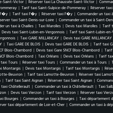
e-Saint-Victor
|
Réserver taxi La Chaussée-Saint-Victor
|
Command
e-Pommeray
|
Tarif taxi Saint-Sulpice-de-Pommeray
|
Réserver tax
i F�y
|
Tarif taxi F�y
|
Réserver taxi F�y
|
Commander un taxi 
server taxi Saint-Denis-sur-Loire
|
Commander un taxi à Saint-Deni
 un taxi à Chailles
|
Taxi Marolles
|
Devis taxi Marolles
|
Tarif 
|
Devis taxi Saint-Lubin-en-Vergonnois
|
Tarif taxi Saint-Lubin-en
ergonnois
|
Taxi GARE MILLANCAY
|
Devis taxi GARE MILLANCAY
Y
|
Taxi GARE DE BLOIS
|
Devis taxi GARE DE BLOIS
|
Tarif taxi 
NCF Blois-Chambord
|
Devis taxi Gare SNCF Blois-Chambord
|
Tari
NCF Blois-Chambord
|
Taxi Orléans
|
Devis taxi Orléans
|
Tarif ta
 taxi Tours
|
Réserver taxi Tours
|
Commander un taxi à Tours
|
xi Montargis
|
Devis taxi Montargis
|
Tarif taxi Montargis
|
Rése
motte-Beuvron
|
Tarif taxi Lamotte-Beuvron
|
Réserver taxi Lamo
n
|
Tarif taxi Saint Aignan
|
Réserver taxi Saint Aignan
|
Commande
 taxi Châtellerault
|
Commander un taxi à Châtellerault
|
Taxi Salb
rzon
|
Devis taxi Vierzon
|
Tarif taxi Vierzon
|
Réserver taxi Vierz
axi Bourges
|
Commander un taxi à Bourges
|
Taxi département d
rver taxi département de Loir-et-Cher
|
Commander un taxi à dép