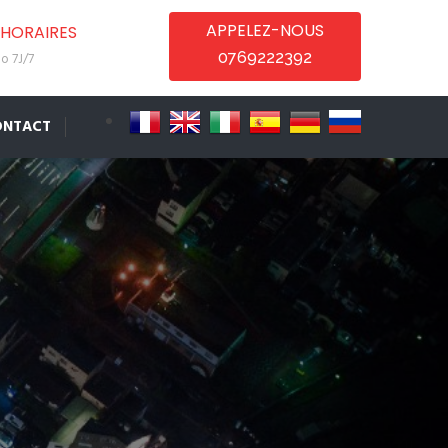
APPELEZ-NOUS
HORAIRES
0769222392
o 7J/7
ONTACT