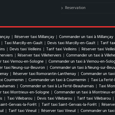
Reservation
lançay
|
Réserver taxi Millançay
|
Commander un taxi à Millançay
|
Taxi Marcilly-en-Gault
|
Devis taxi Marcilly-en-Gault
|
Tarif ta
eins
|
Devis taxi Veilleins
|
Tarif taxi Veilleins
|
Réserver taxi Veille
eherviers
|
Réserver taxi Villeherviers
|
Commander un taxi à Villehe
r taxi Vernou-en-Sologne
|
Commander un taxi à Vernou-en-Solo
er taxi Neung-sur-Beuvron
|
Commander un taxi à Neung-sur-Beu
henay
|
Réserver taxi Romorantin-Lanthenay
|
Commander un taxi
axi Courmemin
|
Commander un taxi à Courmemin
|
Taxi La Ferté
auharnais
|
Commander un taxi à La Ferté-Beauharnais
|
Taxi Mon
r taxi Montrieux-en-Sologne
|
Commander un taxi à Montrieux-e
is
|
Taxi Villebarou
|
Devis taxi Villebarou
|
Tarif taxi Villebarou
|
Saint-Gervais-la-Forêt
|
Tarif taxi Saint-Gervais-la-Forêt
|
Réserve
uil
|
Tarif taxi Vineuil
|
Réserver taxi Vineuil
|
Commander un taxi 