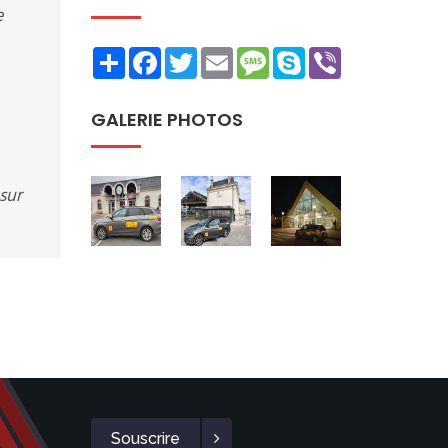
e
Share
Facebook
Twitter
Email
Message
Skype
Viber
GALERIE PHOTOS
sur
Souscrire