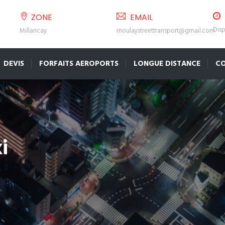
ZONE
EMAIL
Disp
Millancay
moulaystreettransport@gmail.com
DEVIS
FORFAITS AEROPORTS
LONGUE DISTANCE
C
i