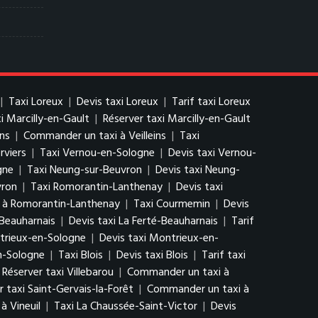
|
Taxi Loreux
|
Devis taxi Loreux
|
Tarif taxi Loreux
xi Marcilly-en-Gault
|
Réserver taxi Marcilly-en-Gault
ins
|
Commander un taxi à Veilleins
|
Taxi
rviers
|
Taxi Vernou-en-Sologne
|
Devis taxi Vernou-
gne
|
Taxi Neung-sur-Beuvron
|
Devis taxi Neung-
vron
|
Taxi Romorantin-Lanthenay
|
Devis taxi
 à Romorantin-Lanthenay
|
Taxi Courmemin
|
Devis
-Beauharnais
|
Devis taxi La Ferté-Beauharnais
|
Tarif
trieux-en-Sologne
|
Devis taxi Montrieux-en-
n-Sologne
|
Taxi Blois
|
Devis taxi Blois
|
Tarif taxi
Réserver taxi Villebarou
|
Commander un taxi à
r taxi Saint-Gervais-la-Forêt
|
Commander un taxi à
à Vineuil
|
Taxi La Chaussée-Saint-Victor
|
Devis