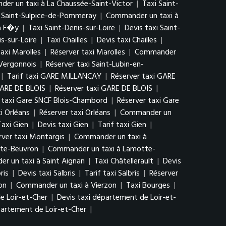
er un taxi à La Chaussée-Saint-Victor
|
Taxi Saint-
i Saint-Sulpice-de-Pommeray
|
Commander un taxi à
à F�y
|
Taxi Saint-Denis-sur-Loire
|
Devis taxi Saint-
s-sur-Loire
|
Taxi Chailles
|
Devis taxi Chailles
|
taxi Marolles
|
Réserver taxi Marolles
|
Commander
-Vergonnois
|
Réserver taxi Saint-Lubin-en-
|
Tarif taxi GARE MILLANCAY
|
Réserver taxi GARE
GARE DE BLOIS
|
Réserver taxi GARE DE BLOIS
|
f taxi Gare SNCF Blois-Chambord
|
Réserver taxi Gare
xi Orléans
|
Réserver taxi Orléans
|
Commander un
Taxi Gien
|
Devis taxi Gien
|
Tarif taxi Gien
|
rver taxi Montargis
|
Commander un taxi à
tte-Beuvron
|
Commander un taxi à Lamotte-
r un taxi à Saint Aignan
|
Taxi Châtellerault
|
Devis
ris
|
Devis taxi Salbris
|
Tarif taxi Salbris
|
Réserver
on
|
Commander un taxi à Vierzon
|
Taxi Bourges
|
e Loir-et-Cher
|
Devis taxi département de Loir-et-
artement de Loir-et-Cher
|