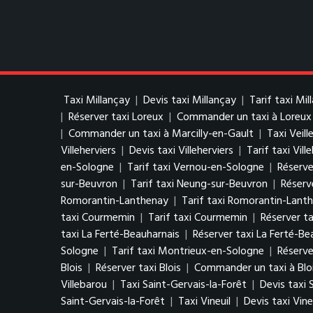
Taxi Millançay
|
Devis taxi Millançay
|
Tarif taxi Mil
|
Réserver taxi Loreux
|
Commander un taxi à Loreux
|
Commander un taxi à Marcilly-en-Gault
|
Taxi Veill
Villeherviers
|
Devis taxi Villeherviers
|
Tarif taxi Vill
en-Sologne
|
Tarif taxi Vernou-en-Sologne
|
Réserve
sur-Beuvron
|
Tarif taxi Neung-sur-Beuvron
|
Réserv
Romorantin-Lanthenay
|
Tarif taxi Romorantin-Lant
taxi Courmemin
|
Tarif taxi Courmemin
|
Réserver t
taxi La Ferté-Beauharnais
|
Réserver taxi La Ferté-Be
Sologne
|
Tarif taxi Montrieux-en-Sologne
|
Réserve
Blois
|
Réserver taxi Blois
|
Commander un taxi à Blo
Villebarou
|
Taxi Saint-Gervais-la-Forêt
|
Devis taxi 
Saint-Gervais-la-Forêt
|
Taxi Vineuil
|
Devis taxi Vine