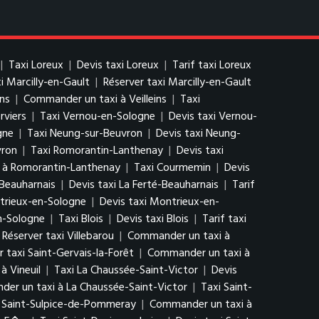
|
Taxi Loreux
|
Devis taxi Loreux
|
Tarif taxi Loreux
xi Marcilly-en-Gault
|
Réserver taxi Marcilly-en-Gault
ins
|
Commander un taxi à Veilleins
|
Taxi
rviers
|
Taxi Vernou-en-Sologne
|
Devis taxi Vernou-
gne
|
Taxi Neung-sur-Beuvron
|
Devis taxi Neung-
vron
|
Taxi Romorantin-Lanthenay
|
Devis taxi
 à Romorantin-Lanthenay
|
Taxi Courmemin
|
Devis
-Beauharnais
|
Devis taxi La Ferté-Beauharnais
|
Tarif
trieux-en-Sologne
|
Devis taxi Montrieux-en-
n-Sologne
|
Taxi Blois
|
Devis taxi Blois
|
Tarif taxi
Réserver taxi Villebarou
|
Commander un taxi à
r taxi Saint-Gervais-la-Forêt
|
Commander un taxi à
à Vineuil
|
Taxi La Chaussée-Saint-Victor
|
Devis
er un taxi à La Chaussée-Saint-Victor
|
Taxi Saint-
i Saint-Sulpice-de-Pommeray
|
Commander un taxi à