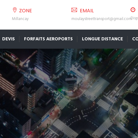
ZONE
EMAIL
Disp
Millancay
moulaystreettransport@gmail.com
DEVIS
FORFAITS AEROPORTS
LONGUE DISTANCE
C