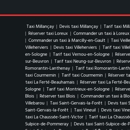
Taxi Millançay
|
Devis taxi Millançay
|
Tarif taxi Mil
|
Réserver taxi Loreux
|
Commander un taxi à Loreux
|
Commander un taxi à Marcilly-en-Gault
|
Taxi Veill
Villeherviers
|
Devis taxi Villeherviers
|
Tarif taxi Vill
en-Sologne
|
Tarif taxi Vernou-en-Sologne
|
Réserve
sur-Beuvron
|
Tarif taxi Neung-sur-Beuvron
|
Réserv
Romorantin-Lanthenay
|
Tarif taxi Romorantin-Lant
taxi Courmemin
|
Tarif taxi Courmemin
|
Réserver t
taxi La Ferté-Beauharnais
|
Réserver taxi La Ferté-Be
Sologne
|
Tarif taxi Montrieux-en-Sologne
|
Réserve
Blois
|
Réserver taxi Blois
|
Commander un taxi à Blo
Villebarou
|
Taxi Saint-Gervais-la-Forêt
|
Devis taxi 
Saint-Gervais-la-Forêt
|
Taxi Vineuil
|
Devis taxi Vine
taxi La Chaussée-Saint-Victor
|
Tarif taxi La Chaussé
Sulpice-de-Pommeray
|
Devis taxi Saint-Sulpice-d