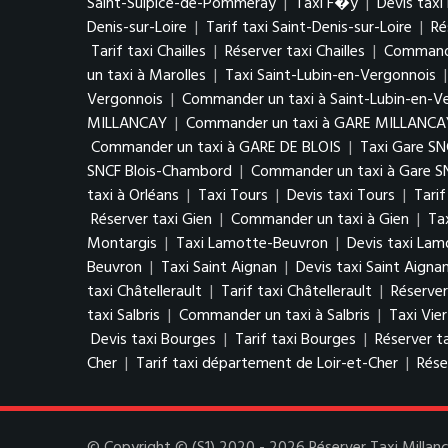
Saint-Sulpice-de-Pommeray
|
Taxi F�y
|
Devis tax
Denis-sur-Loire
|
Tarif taxi Saint-Denis-sur-Loire
|
Ré
Tarif taxi Chailles
|
Réserver taxi Chailles
|
Commander
un taxi à Marolles
|
Taxi Saint-Lubin-en-Vergonnois
Vergonnois
|
Commander un taxi à Saint-Lubin-en-V
MILLANCAY
|
Commander un taxi à GARE MILLANCA
Commander un taxi à GARE DE BLOIS
|
Taxi Gare S
SNCF Blois-Chambord
|
Commander un taxi à Gare S
taxi à Orléans
|
Taxi Tours
|
Devis taxi Tours
|
Tarif
Réserver taxi Gien
|
Commander un taxi à Gien
|
Ta
Montargis
|
Taxi Lamotte-Beuvron
|
Devis taxi La
Beuvron
|
Taxi Saint Aignan
|
Devis taxi Saint Aigna
taxi Châtellerault
|
Tarif taxi Châtellerault
|
Réserver
taxi Salbris
|
Commander un taxi à Salbris
|
Taxi Vie
Devis taxi Bourges
|
Tarif taxi Bourges
|
Réserver t
Cher
|
Tarif taxi département de Loir-et-Cher
|
Rése