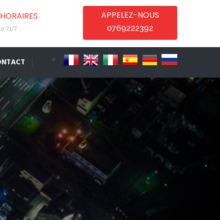
APPELEZ-NOUS
HORAIRES
0769222392
o 7J/7
ONTACT