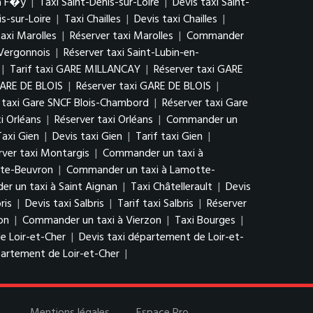
à F�y
|
Taxi Saint-Denis-sur-Loire
|
Devis taxi Saint-
s-sur-Loire
|
Taxi Chailles
|
Devis taxi Chailles
|
taxi Marolles
|
Réserver taxi Marolles
|
Commander
-Vergonnois
|
Réserver taxi Saint-Lubin-en-
|
Tarif taxi GARE MILLANCAY
|
Réserver taxi GARE
GARE DE BLOIS
|
Réserver taxi GARE DE BLOIS
|
f taxi Gare SNCF Blois-Chambord
|
Réserver taxi Gare
xi Orléans
|
Réserver taxi Orléans
|
Commander un
Taxi Gien
|
Devis taxi Gien
|
Tarif taxi Gien
|
rver taxi Montargis
|
Commander un taxi à
tte-Beuvron
|
Commander un taxi à Lamotte-
r un taxi à Saint Aignan
|
Taxi Châtellerault
|
Devis
ris
|
Devis taxi Salbris
|
Tarif taxi Salbris
|
Réserver
on
|
Commander un taxi à Vierzon
|
Taxi Bourges
|
e Loir-et-Cher
|
Devis taxi département de Loir-et-
artement de Loir-et-Cher
|