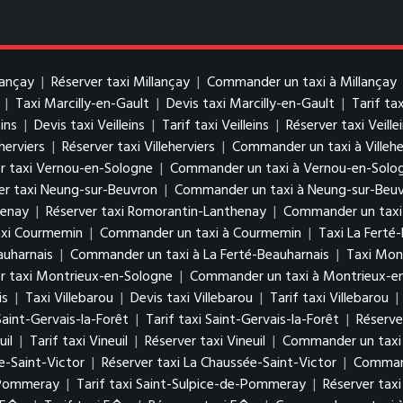
lançay
|
Réserver taxi Millançay
|
Commander un taxi à Millançay
|
Taxi Marcilly-en-Gault
|
Devis taxi Marcilly-en-Gault
|
Tarif ta
eins
|
Devis taxi Veilleins
|
Tarif taxi Veilleins
|
Réserver taxi Veille
eherviers
|
Réserver taxi Villeherviers
|
Commander un taxi à Villehe
r taxi Vernou-en-Sologne
|
Commander un taxi à Vernou-en-Solo
er taxi Neung-sur-Beuvron
|
Commander un taxi à Neung-sur-Beu
henay
|
Réserver taxi Romorantin-Lanthenay
|
Commander un taxi
axi Courmemin
|
Commander un taxi à Courmemin
|
Taxi La Ferté
auharnais
|
Commander un taxi à La Ferté-Beauharnais
|
Taxi Mon
r taxi Montrieux-en-Sologne
|
Commander un taxi à Montrieux-e
is
|
Taxi Villebarou
|
Devis taxi Villebarou
|
Tarif taxi Villebarou
|
Saint-Gervais-la-Forêt
|
Tarif taxi Saint-Gervais-la-Forêt
|
Réserve
uil
|
Tarif taxi Vineuil
|
Réserver taxi Vineuil
|
Commander un taxi 
e-Saint-Victor
|
Réserver taxi La Chaussée-Saint-Victor
|
Command
e-Pommeray
|
Tarif taxi Saint-Sulpice-de-Pommeray
|
Réserver tax