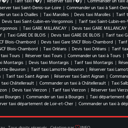
i F�y
|
Tarif taxi F�y
|
Réserver taxi F�y
|
Commander un taxi 
server taxi Saint-Denis-sur-Loire
|
Commander un taxi à Saint-Deni
 un taxi à Chailles
|
Taxi Marolles
|
Devis taxi Marolles
|
Tarif 
|
Devis taxi Saint-Lubin-en-Vergonnois
|
Tarif taxi Saint-Lubin-en
ergonnois
|
Taxi GARE MILLANCAY
|
Devis taxi GARE MILLANCAY
Y
|
Taxi GARE DE BLOIS
|
Devis taxi GARE DE BLOIS
|
Tarif taxi 
NCF Blois-Chambord
|
Devis taxi Gare SNCF Blois-Chambord
|
Tari
NCF Blois-Chambord
|
Taxi Orléans
|
Devis taxi Orléans
|
Tarif ta
 taxi Tours
|
Réserver taxi Tours
|
Commander un taxi à Tours
|
xi Montargis
|
Devis taxi Montargis
|
Tarif taxi Montargis
|
Rése
motte-Beuvron
|
Tarif taxi Lamotte-Beuvron
|
Réserver taxi Lamo
n
|
Tarif taxi Saint Aignan
|
Réserver taxi Saint Aignan
|
Commande
 taxi Châtellerault
|
Commander un taxi à Châtellerault
|
Taxi Salb
rzon
|
Devis taxi Vierzon
|
Tarif taxi Vierzon
|
Réserver taxi Vierz
axi Bourges
|
Commander un taxi à Bourges
|
Taxi département d
rver taxi département de Loir-et-Cher
|
Commander un taxi à dép