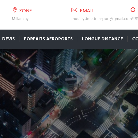
ZONE
EMAIL
Disp
Millancay
moulaystreettransport@gmail.com
DEVIS
FORFAITS AEROPORTS
LONGUE DISTANCE
C