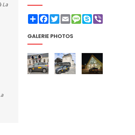
à La
Share
Facebook
Twitter
Email
Message
Skype
Viber
GALERIE PHOTOS
La