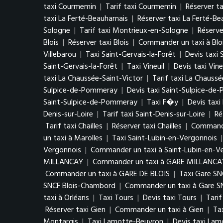
taxi Courmemin
|
Tarif taxi Courmemin
|
Réserver t
taxi La Ferté-Beauharnais
|
Réserver taxi La Ferté-Be
Sologne
|
Tarif taxi Montrieux-en-Sologne
|
Réserve
Blois
|
Réserver taxi Blois
|
Commander un taxi à Blo
Villebarou
|
Taxi Saint-Gervais-la-Forêt
|
Devis taxi 
Saint-Gervais-la-Forêt
|
Taxi Vineuil
|
Devis taxi Vine
taxi La Chaussée-Saint-Victor
|
Tarif taxi La Chaussé
Sulpice-de-Pommeray
|
Devis taxi Saint-Sulpice-d
Saint-Sulpice-de-Pommeray
|
Taxi F�y
|
Devis tax
Denis-sur-Loire
|
Tarif taxi Saint-Denis-sur-Loire
|
Ré
Tarif taxi Chailles
|
Réserver taxi Chailles
|
Commander
un taxi à Marolles
|
Taxi Saint-Lubin-en-Vergonnois
Vergonnois
|
Commander un taxi à Saint-Lubin-en-V
MILLANCAY
|
Commander un taxi à GARE MILLANCA
Commander un taxi à GARE DE BLOIS
|
Taxi Gare S
SNCF Blois-Chambord
|
Commander un taxi à Gare S
taxi à Orléans
|
Taxi Tours
|
Devis taxi Tours
|
Tarif
Réserver taxi Gien
|
Commander un taxi à Gien
|
Ta
Montargis
|
Taxi Lamotte-Beuvron
|
Devis taxi La