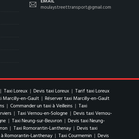
EMAIL
moulaystreettransport@gmail.com
|
Taxi Loreux
|
Devis taxi Loreux
|
Tarif taxi Loreux
xi Marcilly-en-Gault
|
Réserver taxi Marcilly-en-Gault
ins
|
Commander un taxi à Veilleins
|
Taxi
rviers
|
Taxi Vernou-en-Sologne
|
Devis taxi Vernou-
gne
|
Taxi Neung-sur-Beuvron
|
Devis taxi Neung-
vron
|
Taxi Romorantin-Lanthenay
|
Devis taxi
 à Romorantin-Lanthenay
|
Taxi Courmemin
|
Devis