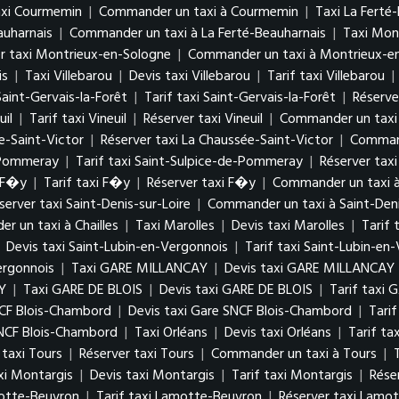
axi Courmemin
|
Commander un taxi à Courmemin
|
Taxi La Ferté
auharnais
|
Commander un taxi à La Ferté-Beauharnais
|
Taxi Mon
r taxi Montrieux-en-Sologne
|
Commander un taxi à Montrieux-e
is
|
Taxi Villebarou
|
Devis taxi Villebarou
|
Tarif taxi Villebarou
|
Saint-Gervais-la-Forêt
|
Tarif taxi Saint-Gervais-la-Forêt
|
Réserve
uil
|
Tarif taxi Vineuil
|
Réserver taxi Vineuil
|
Commander un taxi 
e-Saint-Victor
|
Réserver taxi La Chaussée-Saint-Victor
|
Command
e-Pommeray
|
Tarif taxi Saint-Sulpice-de-Pommeray
|
Réserver tax
i F�y
|
Tarif taxi F�y
|
Réserver taxi F�y
|
Commander un taxi 
server taxi Saint-Denis-sur-Loire
|
Commander un taxi à Saint-Deni
 un taxi à Chailles
|
Taxi Marolles
|
Devis taxi Marolles
|
Tarif 
|
Devis taxi Saint-Lubin-en-Vergonnois
|
Tarif taxi Saint-Lubin-en
ergonnois
|
Taxi GARE MILLANCAY
|
Devis taxi GARE MILLANCAY
Y
|
Taxi GARE DE BLOIS
|
Devis taxi GARE DE BLOIS
|
Tarif taxi 
NCF Blois-Chambord
|
Devis taxi Gare SNCF Blois-Chambord
|
Tari
NCF Blois-Chambord
|
Taxi Orléans
|
Devis taxi Orléans
|
Tarif ta
 taxi Tours
|
Réserver taxi Tours
|
Commander un taxi à Tours
|
xi Montargis
|
Devis taxi Montargis
|
Tarif taxi Montargis
|
Rése
motte-Beuvron
|
Tarif taxi Lamotte-Beuvron
|
Réserver taxi Lamo