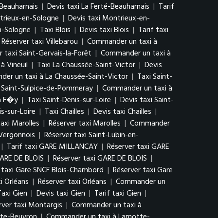
-Beauharnais
|
Devis taxi La Ferté-Beauharnais
|
Tarif
trieux-en-Sologne
|
Devis taxi Montrieux-en-
n-Sologne
|
Taxi Blois
|
Devis taxi Blois
|
Tarif taxi
Réserver taxi Villebarou
|
Commander un taxi à
r taxi Saint-Gervais-la-Forêt
|
Commander un taxi à
à Vineuil
|
Taxi La Chaussée-Saint-Victor
|
Devis
er un taxi à La Chaussée-Saint-Victor
|
Taxi Saint-
i Saint-Sulpice-de-Pommeray
|
Commander un taxi à
à F�y
|
Taxi Saint-Denis-sur-Loire
|
Devis taxi Saint-
s-sur-Loire
|
Taxi Chailles
|
Devis taxi Chailles
|
taxi Marolles
|
Réserver taxi Marolles
|
Commander
-Vergonnois
|
Réserver taxi Saint-Lubin-en-
|
Tarif taxi GARE MILLANCAY
|
Réserver taxi GARE
GARE DE BLOIS
|
Réserver taxi GARE DE BLOIS
|
f taxi Gare SNCF Blois-Chambord
|
Réserver taxi Gare
xi Orléans
|
Réserver taxi Orléans
|
Commander un
Taxi Gien
|
Devis taxi Gien
|
Tarif taxi Gien
|
rver taxi Montargis
|
Commander un taxi à
tte-Beuvron
|
Commander un taxi à Lamotte-