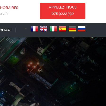
APPELEZ-NOUS
HORAIRES
0769222392
o 7J/7
ONTACT