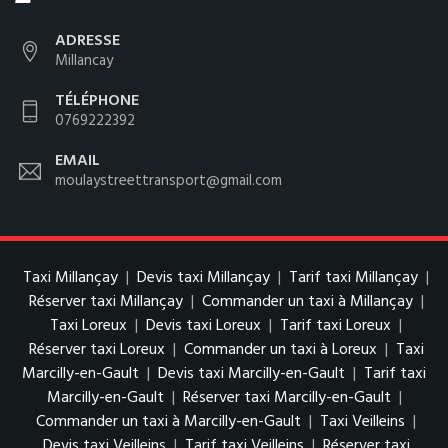
ADRESSE
Millancay
TÉLÉPHONE
0769222392
EMAIL
moulaystreettransport@gmail.com
Taxi Millançay
|
Devis taxi Millançay
|
Tarif taxi Millançay
|
Réserver taxi Millançay
|
Commander un taxi à Millançay
|
Taxi Loreux
|
Devis taxi Loreux
|
Tarif taxi Loreux
|
Réserver taxi Loreux
|
Commander un taxi à Loreux
|
Taxi
Marcilly-en-Gault
|
Devis taxi Marcilly-en-Gault
|
Tarif taxi
Marcilly-en-Gault
|
Réserver taxi Marcilly-en-Gault
|
Commander un taxi à Marcilly-en-Gault
|
Taxi Veilleins
|
Devis taxi Veilleins
|
Tarif taxi Veilleins
|
Réserver taxi