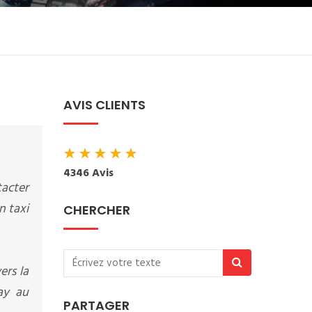
AVIS CLIENTS
★
★
★
★
★
4346 Avis
tacter
n taxi
CHERCHER
ers la
ay au
PARTAGER