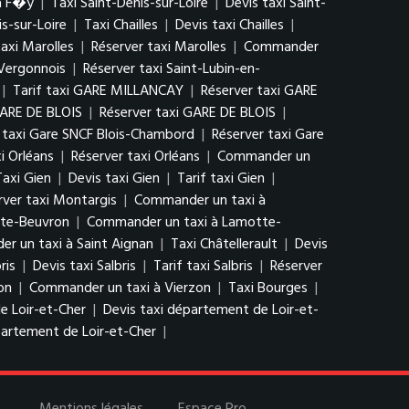
à F�y
|
Taxi Saint-Denis-sur-Loire
|
Devis taxi Saint-
s-sur-Loire
|
Taxi Chailles
|
Devis taxi Chailles
|
taxi Marolles
|
Réserver taxi Marolles
|
Commander
-Vergonnois
|
Réserver taxi Saint-Lubin-en-
|
Tarif taxi GARE MILLANCAY
|
Réserver taxi GARE
GARE DE BLOIS
|
Réserver taxi GARE DE BLOIS
|
f taxi Gare SNCF Blois-Chambord
|
Réserver taxi Gare
xi Orléans
|
Réserver taxi Orléans
|
Commander un
Taxi Gien
|
Devis taxi Gien
|
Tarif taxi Gien
|
rver taxi Montargis
|
Commander un taxi à
tte-Beuvron
|
Commander un taxi à Lamotte-
r un taxi à Saint Aignan
|
Taxi Châtellerault
|
Devis
ris
|
Devis taxi Salbris
|
Tarif taxi Salbris
|
Réserver
on
|
Commander un taxi à Vierzon
|
Taxi Bourges
|
e Loir-et-Cher
|
Devis taxi département de Loir-et-
artement de Loir-et-Cher
|