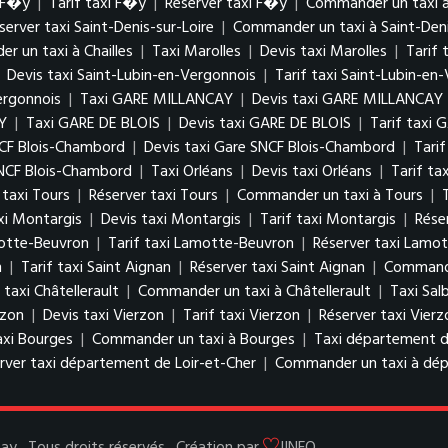
i F�y
|
Tarif taxi F�y
|
Réserver taxi F�y
|
Commander un taxi 
server taxi Saint-Denis-sur-Loire
|
Commander un taxi à Saint-Deni
 un taxi à Chailles
|
Taxi Marolles
|
Devis taxi Marolles
|
Tarif 
|
Devis taxi Saint-Lubin-en-Vergonnois
|
Tarif taxi Saint-Lubin-en
ergonnois
|
Taxi GARE MILLANCAY
|
Devis taxi GARE MILLANCAY
Y
|
Taxi GARE DE BLOIS
|
Devis taxi GARE DE BLOIS
|
Tarif taxi 
NCF Blois-Chambord
|
Devis taxi Gare SNCF Blois-Chambord
|
Tari
NCF Blois-Chambord
|
Taxi Orléans
|
Devis taxi Orléans
|
Tarif ta
 taxi Tours
|
Réserver taxi Tours
|
Commander un taxi à Tours
|
xi Montargis
|
Devis taxi Montargis
|
Tarif taxi Montargis
|
Rése
motte-Beuvron
|
Tarif taxi Lamotte-Beuvron
|
Réserver taxi Lamo
n
|
Tarif taxi Saint Aignan
|
Réserver taxi Saint Aignan
|
Commande
 taxi Châtellerault
|
Commander un taxi à Châtellerault
|
Taxi Salb
rzon
|
Devis taxi Vierzon
|
Tarif taxi Vierzon
|
Réserver taxi Vierz
axi Bourges
|
Commander un taxi à Bourges
|
Taxi département d
rver taxi département de Loir-et-Cher
|
Commander un taxi à dép