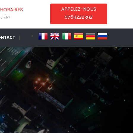
APPELEZ-NOUS
HORAIRES
0769222392
o 7J/7
ONTACT