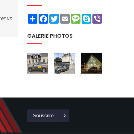
Share
Facebook
Twitter
Email
Message
Skype
Viber
rer un
GALERIE PHOTOS
Souscrire