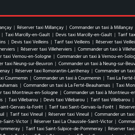
lançay
|
Réserver taxi Millançay
|
Commander un taxi à Millançay
|
Taxi Marcilly-en-Gault
|
Devis taxi Marcilly-en-Gault
|
Tarif ta
eins
|
Devis taxi Veilleins
|
Tarif taxi Veilleins
|
Réserver taxi Veille
eherviers
|
Réserver taxi Villeherviers
|
Commander un taxi à Villehe
r taxi Vernou-en-Sologne
|
Commander un taxi à Vernou-en-Solo
er taxi Neung-sur-Beuvron
|
Commander un taxi à Neung-sur-Beu
henay
|
Réserver taxi Romorantin-Lanthenay
|
Commander un taxi
axi Courmemin
|
Commander un taxi à Courmemin
|
Taxi La Ferté
auharnais
|
Commander un taxi à La Ferté-Beauharnais
|
Taxi Mon
r taxi Montrieux-en-Sologne
|
Commander un taxi à Montrieux-e
is
|
Taxi Villebarou
|
Devis taxi Villebarou
|
Tarif taxi Villebarou
|
Saint-Gervais-la-Forêt
|
Tarif taxi Saint-Gervais-la-Forêt
|
Réserve
uil
|
Tarif taxi Vineuil
|
Réserver taxi Vineuil
|
Commander un taxi 
e-Saint-Victor
|
Réserver taxi La Chaussée-Saint-Victor
|
Command
e-Pommeray
|
Tarif taxi Saint-Sulpice-de-Pommeray
|
Réserver tax