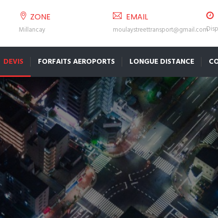
ZONE
EMAIL
Disp
Millancay
moulaystreettransport@gmail.com
DEVIS
FORFAITS AEROPORTS
LONGUE DISTANCE
C