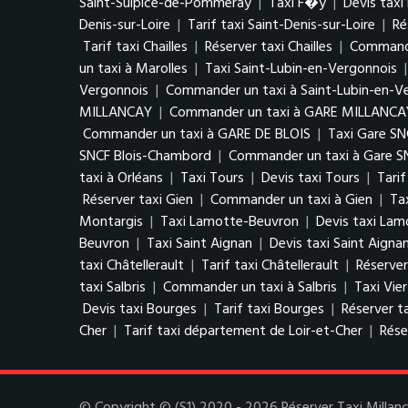
Saint-Sulpice-de-Pommeray
|
Taxi F�y
|
Devis tax
Denis-sur-Loire
|
Tarif taxi Saint-Denis-sur-Loire
|
Ré
Tarif taxi Chailles
|
Réserver taxi Chailles
|
Commander
un taxi à Marolles
|
Taxi Saint-Lubin-en-Vergonnois
Vergonnois
|
Commander un taxi à Saint-Lubin-en-V
MILLANCAY
|
Commander un taxi à GARE MILLANCA
Commander un taxi à GARE DE BLOIS
|
Taxi Gare S
SNCF Blois-Chambord
|
Commander un taxi à Gare S
taxi à Orléans
|
Taxi Tours
|
Devis taxi Tours
|
Tarif
Réserver taxi Gien
|
Commander un taxi à Gien
|
Ta
Montargis
|
Taxi Lamotte-Beuvron
|
Devis taxi La
Beuvron
|
Taxi Saint Aignan
|
Devis taxi Saint Aigna
taxi Châtellerault
|
Tarif taxi Châtellerault
|
Réserver
taxi Salbris
|
Commander un taxi à Salbris
|
Taxi Vie
Devis taxi Bourges
|
Tarif taxi Bourges
|
Réserver t
Cher
|
Tarif taxi département de Loir-et-Cher
|
Rése