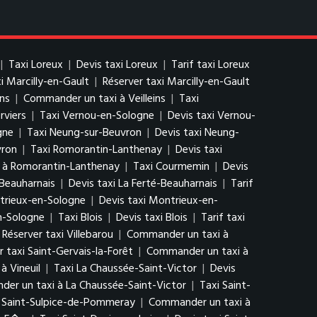
|
Taxi Loreux
|
Devis taxi Loreux
|
Tarif taxi Loreux
xi Marcilly-en-Gault
|
Réserver taxi Marcilly-en-Gault
ins
|
Commander un taxi à Veilleins
|
Taxi
rviers
|
Taxi Vernou-en-Sologne
|
Devis taxi Vernou-
gne
|
Taxi Neung-sur-Beuvron
|
Devis taxi Neung-
vron
|
Taxi Romorantin-Lanthenay
|
Devis taxi
 à Romorantin-Lanthenay
|
Taxi Courmemin
|
Devis
-Beauharnais
|
Devis taxi La Ferté-Beauharnais
|
Tarif
trieux-en-Sologne
|
Devis taxi Montrieux-en-
n-Sologne
|
Taxi Blois
|
Devis taxi Blois
|
Tarif taxi
Réserver taxi Villebarou
|
Commander un taxi à
r taxi Saint-Gervais-la-Forêt
|
Commander un taxi à
à Vineuil
|
Taxi La Chaussée-Saint-Victor
|
Devis
er un taxi à La Chaussée-Saint-Victor
|
Taxi Saint-
i Saint-Sulpice-de-Pommeray
|
Commander un taxi à