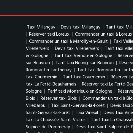
Taxi Millançay
|
Devis taxi Millançay
|
Tarif taxi Mil
|
Réserver taxi Loreux
|
Commander un taxi à Loreux
|
Commander un taxi à Marcilly-en-Gault
|
Taxi Veill
Villeherviers
|
Devis taxi Villeherviers
|
Tarif taxi Vill
en-Sologne
|
Tarif taxi Vernou-en-Sologne
|
Réserve
sur-Beuvron
|
Tarif taxi Neung-sur-Beuvron
|
Réserv
Romorantin-Lanthenay
|
Tarif taxi Romorantin-Lant
taxi Courmemin
|
Tarif taxi Courmemin
|
Réserver t
taxi La Ferté-Beauharnais
|
Réserver taxi La Ferté-Be
Sologne
|
Tarif taxi Montrieux-en-Sologne
|
Réserve
Blois
|
Réserver taxi Blois
|
Commander un taxi à Blo
Villebarou
|
Taxi Saint-Gervais-la-Forêt
|
Devis taxi 
Saint-Gervais-la-Forêt
|
Taxi Vineuil
|
Devis taxi Vine
taxi La Chaussée-Saint-Victor
|
Tarif taxi La Chaussé
Sulpice-de-Pommeray
|
Devis taxi Saint-Sulpice-d