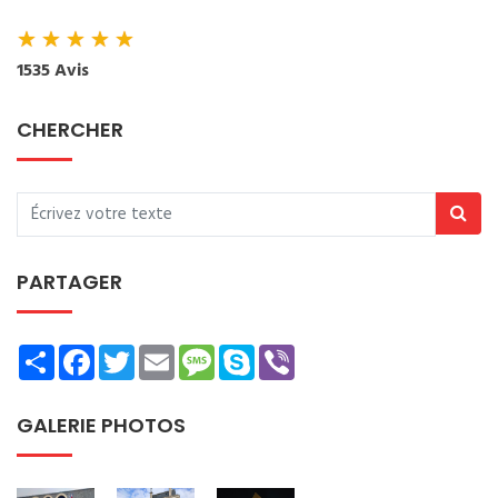
★
★
★
★
★
1535 Avis
CHERCHER
PARTAGER
Share
Facebook
Twitter
Email
Message
Skype
Viber
GALERIE PHOTOS